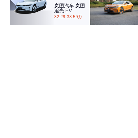
岚图汽车 岚图
追光 EV
32.29-38.59万