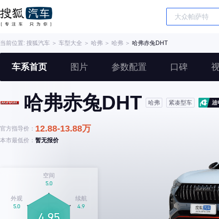
当前位置:
搜狐汽车
＞
车型大全
＞
哈弗
＞
哈弗
＞
哈弗赤兔DHT
车系首页
图片
参数配置
口碑
哈弗赤兔DHT
哈弗
紧凑型车
12.88-13.88万
官方指导价：
本市最低价：
暂无报价