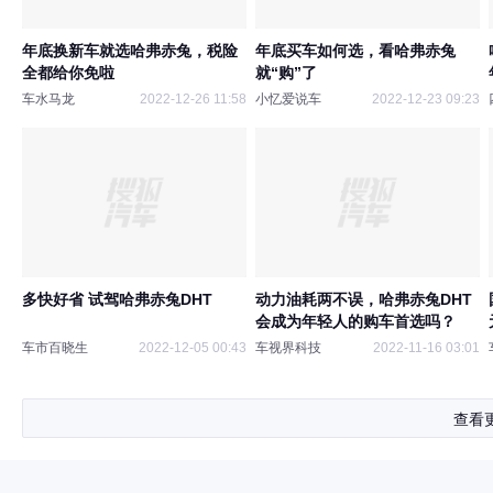
年底换新车就选哈弗赤兔，税险
年底买车如何选，看哈弗赤兔
全都给你免啦
就“购”了
车水马龙
2022-12-26 11:58
小忆爱说车
2022-12-23 09:23
多快好省 试驾哈弗赤兔DHT
动力油耗两不误，哈弗赤兔DHT
会成为年轻人的购车首选吗？
车市百晓生
2022-12-05 00:43
车视界科技
2022-11-16 03:01
查看