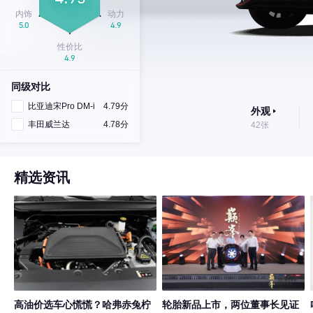
同级对比
比亚迪宋Pro DM-i
4.79分
外观
丰田威兰达
4.78分
42张
精选资讯
高油价选车心慌慌？哈弗赤兔柠
轮胎新品上市，两位董事长见证