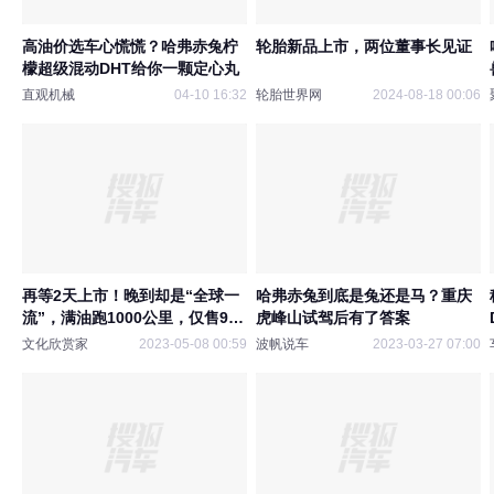
高油价选车心慌慌？哈弗赤兔柠
轮胎新品上市，两位董事长见证
檬超级混动DHT给你一颗定心丸
直观机械
04-10 16:32
轮胎世界网
2024-08-18 00:06
再等2天上市！晚到却是“全球一
哈弗赤兔到底是兔还是马？重庆
流”，满油跑1000公里，仅售9.9
虎峰山试驾后有了答案
万起
文化欣赏家
2023-05-08 00:59
波帆说车
2023-03-27 07:00