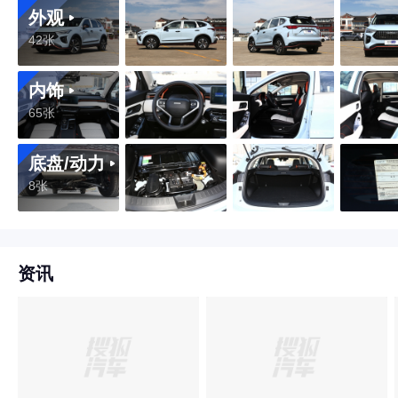
外观
42张
内饰
65张
底盘/动力
8张
资讯