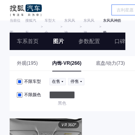
当前位
搜狐汽
车型大
东风风
东风风
东风风神皓
＞
＞
＞
＞
置:
车
全
神
神
极
车系首页
图片
参数配置
口碑
外观(195)
内饰·VR(266)
底盘/动力(73)
不限车型
在售
停售
不限颜色
黑色