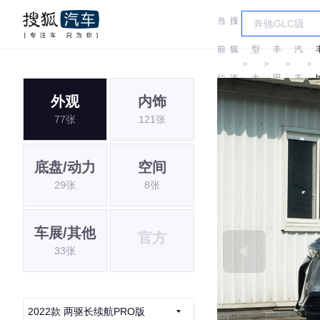
当
搜
车
一
前
狐
型
丰
汽
＞
＞
＞
＞
位
汽
大
田
丰
外观
内饰
置:
车
全
田
77张
121张
底盘/动力
空间
29张
8张
车展/其他
官方
33张
2022款 两驱长续航PRO版