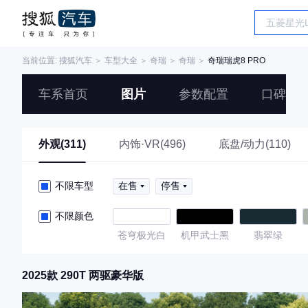
当前位置:
搜狐汽车
＞
车型大全
＞
奇瑞
＞
奇瑞
＞
奇瑞瑞虎8 PRO
车系首页
图片
参数配置
口碑
外观(311)
内饰·VR(496)
底盘/动力(110)
不限车型
在售
停售
不限颜色
苍穹极光白
机甲武士黑
翡翠绿
2025款 290T 两驱豪华版