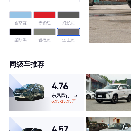
香草蓝
赤锦红
幻影灰
星际黑
岩石灰
远山灰
4.78
同级车推荐
·外观表现较为优秀，优于81%同级车
4.76
·内饰表现较为优秀，优于69%同级车
·空间表现较为优秀，优于57%同级车
东风风行 T5
6.99-13.99万
4.57