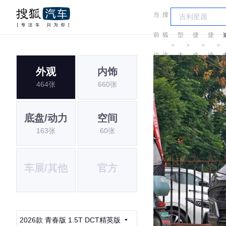
当
搜
车
前
狐
型
捷
捷
＞
＞
＞
＞
位
汽
大
途
途
外观
内饰
置:
车
全
464张
660张
底盘/动力
空间
163张
60张
车展/其他
官方
2026款 青春版 1.5T DCT精英版