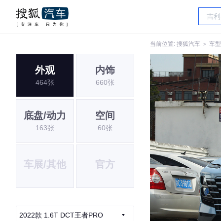
当前位置:
搜狐汽车
＞
车型
外观
内饰
464张
660张
底盘/动力
空间
163张
60张
车展/其他
官方
2022款 1.6T DCT王者PRO