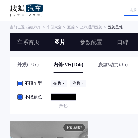
当前位置:
搜狐汽车
＞
车型大全
＞
五菱
＞
上汽通用五菱
＞
五菱星驰
车系首页
图片
参数配置
口碑
外观(107)
内饰·VR(156)
底盘/动力(35)
不限车型
在售
停售
不限颜色
黑色