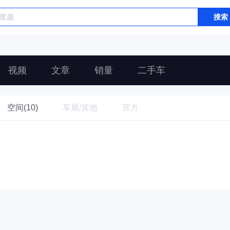
搜索
视频
文章
销量
二手车
空间(10)
车展/其他
官方