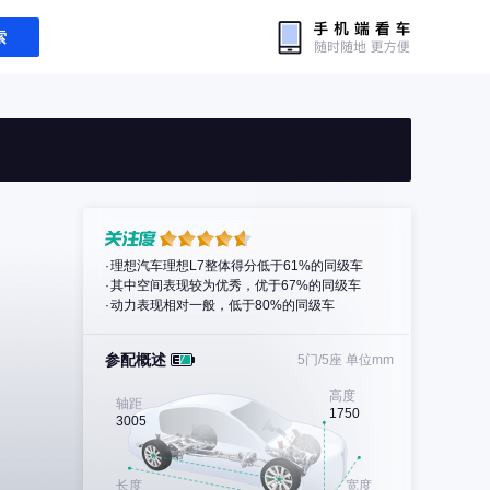
索
理想汽车理想L7整体得分低于61%的同级车
其中空间表现较为优秀，优于67%的同级车
动力表现相对一般，低于80%的同级车
参配概述
5门/5座
单位mm
高度
轴距
1750
3005
长度
宽度