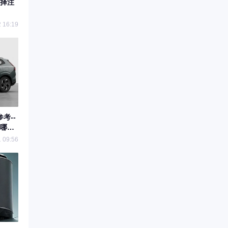
择注
 16:19
考--
哪条
 09:56