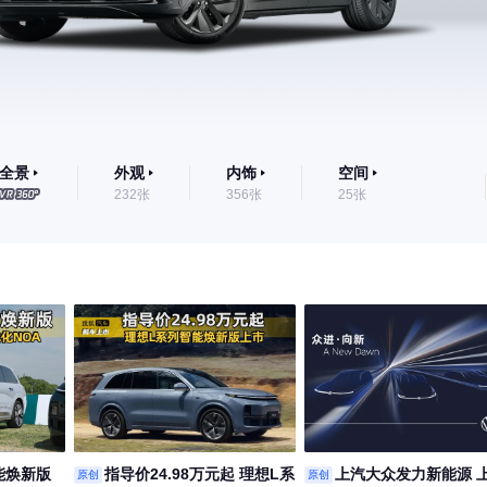
全景
外观
内饰
空间
232张
356张
25张
能焕新版
指导价24.98万元起 理想L系
上汽大众发力新能源 
原创
原创