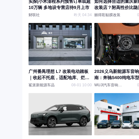
实探|小米澎程系列预售订单或超
如何选择合适的重庆新
10万辆 多地设专营店待9月上市
改装店？附高性价比隐
选型指南
财联社
昨天 04:34
丽得彩贴膜改装
0
广州番禺理想 L7 改装电动踏板
2026义乌新能源车音
｜收起不托底，适配地库、烂路
南：奔驰S400纯电车
路况
案，WUJI俱乐部EV改
鲨派新能源车品
08-01 10:00
WUJI汽车音响俱乐部
0