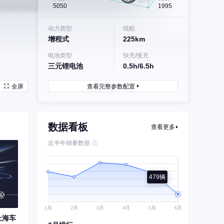
5050
1995
动力类型
续航
增程式
225km
电池类型
快充/慢充
三元锂电池
0.5h/6.5h
全屏
查看完整参数配置
数据看板
查看更多
近半年销量数据
479辆
上海车