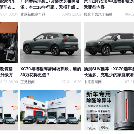
能源汽车
广州番禺理想L7改装优选番禺鲨
汽车出行防护中底盘护板选
形车衣店
派，本土16年行家，无损升级更
意哪些内容
省心
8-04 03:34
鲨派新能源车品
08-03 12:02
领航车饰汽车贴膜
08-02
响改装指
XC70与增程阵营同场算账，谁的
插混SUV推荐：XC70选车参
型升级方
30万花得更值？
长途多、充电少的家庭该看
装经验
技术路线
8-01 06:00
正见新闻
07-31 16:28
中原发展网
07-31