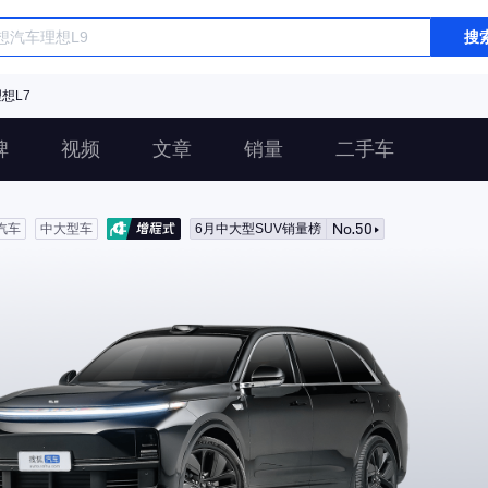
搜
想L7
碑
视频
文章
销量
二手车
No.50
汽车
中大型车
6月中大型SUV销量榜