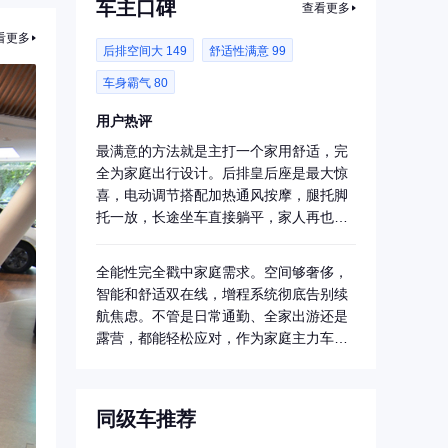
车主口碑
查看更多
看更多
后排空间大 149
舒适性满意 99
车身霸气 80
用户热评
最满意的方法就是主打一个家用舒适，完
全为家庭出行设计。后排皇后座是最大惊
喜，电动调节搭配加热通风按摩，腿托脚
托一放，长途坐车直接躺平，家人再也不
抱怨坐车累...
全能性完全戳中家庭需求。空间够奢侈，
智能和舒适双在线，增程系统彻底告别续
航焦虑。不管是日常通勤、全家出游还是
露营，都能轻松应对，作为家庭主力车，
这种全场景...
同级车推荐