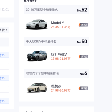
6月排行
52
 11:01
30-40万车型中销量排名
No.
Model Y
26.35-31.35万
售款
50
中大型SUV中销量排名
No.
钛7 PHEV
对比
17.98-21.98万
6
理想汽车车型中销量排名
No.
对比
理想i6
24.98-26.98万
对比