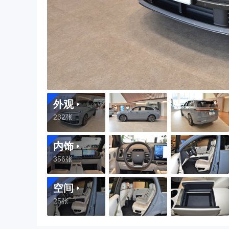
外观
232张
内饰
356张
空间
25张