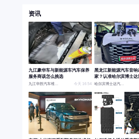
资讯
九江豪华车与新能源车汽车保养
黑龙江新能源汽车音响
服务商该怎么挑选
家？认准哈尔滨博士达
响，本地哈尔滨专业汽
九江华胜汽车维修保养
今天 16:54
哈尔滨博士达汽车音响
杆