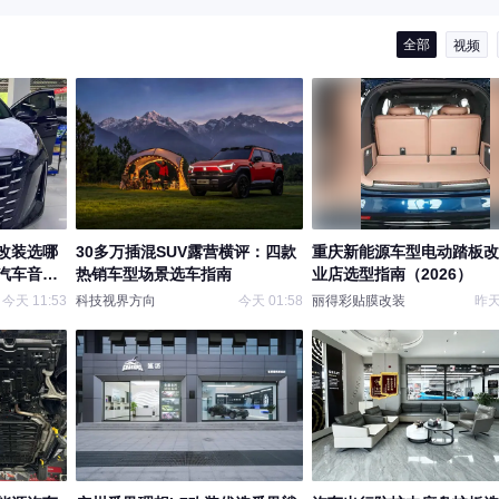
全部
视频
改装选哪
30多万插混SUV露营横评：四款
重庆新能源车型电动踏板改
汽车音
热销车型场景选车指南
业店选型指南（2026）
车音响标
今天 11:53
科技视界方向
今天 01:58
丽得彩贴膜改装
昨天 