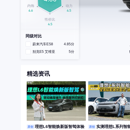
同级对比
蔚来汽车ES8
4.85分
别克E5 艾维亚
5分
精选资讯
理想L6智能焕新版智驾体验
实测理想L系列智
原创
原创