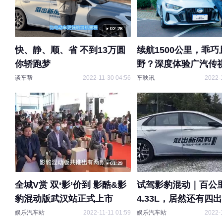
02:26
快、静、顺、省 不到13万圆
续航1500公里，乖巧
你轿跑梦
野？深度体验广汽传
动版
谈车帮
2022-11-30 04:56
车映讯
2022-
01:29
全城V赏 双‘影’价到 影酷&影
试驾影豹混动｜百公
豹混动版武汉站正式上市
4.33L，居然还有四
娱乐汽车站
2022-11-11 01:59
娱乐汽车站
2022-