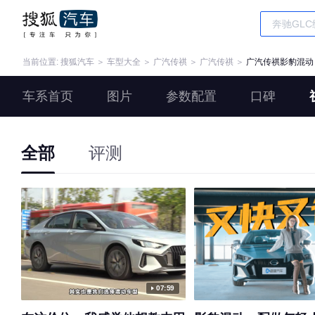
当前位置:
搜狐汽车
＞
车型大全
＞
广汽传祺
＞
广汽传祺
＞
广汽传祺影豹混动
车系首页
图片
参数配置
口碑
全部
评测
07:59