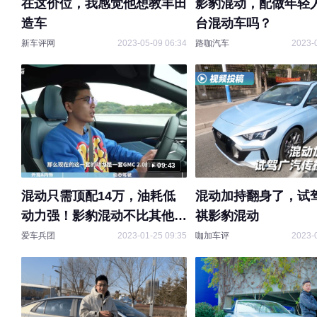
在这价位，我感觉他想教丰田
影豹混动，配做年轻
造车
台混动车吗？
新车评网
2023-05-09 06:34
路咖汽车
2023-
09:43
混动只需顶配14万，油耗低
混动加持翻身了，试
动力强！影豹混动不比其他日
祺影豹混动
系混动优秀？！
爱车兵团
2023-01-25 09:35
咖加车评
2023-