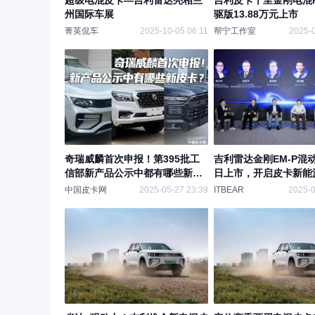
超级电混皮卡—吉利雷达亮相兰
吉利皮卡千里金刚电混P
州国际车展
驱版13.88万元上市
菁英侃车
2025-10-05 06:11
帮宁工作室
2025-0
奇瑞威麟首次申报！第395批工
吉利雷达金刚EM-P混动
信部新产品公示中都有哪些新皮
日上市，开启皮卡新能
卡？
中国皮卡网
2025-05-27 23:39
ITBEAR
2025-0