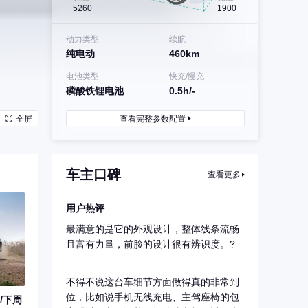
5260
1900
动力类型
续航
纯电动
460km
电池类型
快充/慢充
磷酸铁锂电池
0.5h/-
全屏
查看完整参数配置
车主口碑
查看更多
用户热评
最满意的是它的外观设计，整体线条流畅
且富有力量，前脸的设计很有辨识度。?
不得不说这台车细节方面做得真的非常到
位，比如说手机无线充电、主驾座椅的包
/下周