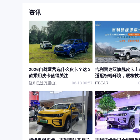
资讯
2026自驾露营选什么皮卡？这 3
吉利雷达双旗舰皮卡上
款乘用皮卡值得关注
适配极端环境，硬核技
场空白
轻舟已过万重山1
06-18 00:57
ITBEAR
0