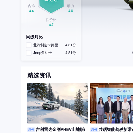
同级对比
北汽制造卡路里
4.81分
Jeep角斗士
4.81分
精选资讯
吉利雷达金刚PHEV山地版/
共话智能驾驶新常
原创
原创