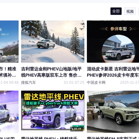
全部
视频
市！精准
吉利雷达金刚PHEV山地版/地平
混动皮卡新星 吉利雷达地
术填补市
线PHEV高寒版双车上市 售价分
PHEV参评2026皮卡年度
别为13.98万元和15.18万元
测
1-04 09:48
搜狐汽车
01-01 07:25
中国皮卡网
2025-11-27
00:49