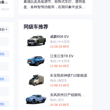
裹感以及高低调节、矩阵式车灯、透明底
达金刚
盘、各种智驾功能等，在我印象中皮实耐
 09:24
操是皮卡的...
同级车推荐
售款
威麟R08 EV
电动 | 中大型车
13.28-29.98万
对比
江淮江淮T8 EV
电动 | 中大型车
12.98-16.98万
长安凯程神骐T10新能源
对比
电动 | 微型车
13.98-15.98万
东风郑州日产锐骐纯电
皮卡ZNA RICH
电动 | 其它
对比
14.38-15.88万