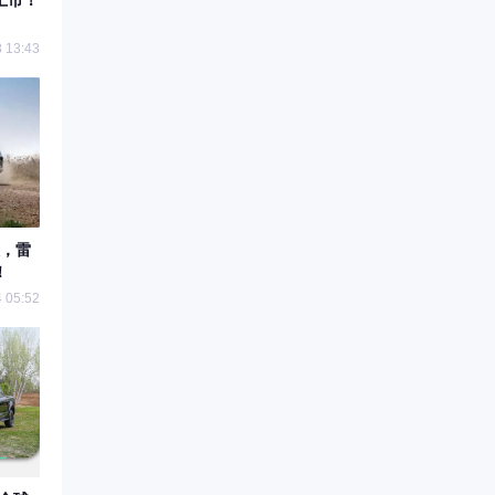
上市！
 13:43
，雷
！
 05:52