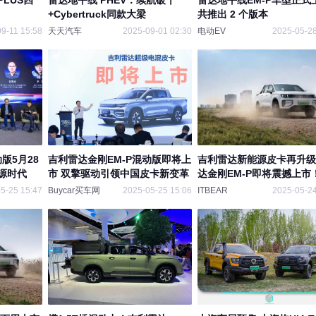
LUS四
雷达地平线 PHEV：续航破千
雷达地平线EM-P车型正式
+Cybertruck同款大梁
共推出 2 个版本
9-11 15:58
天天汽车
2025-09-01 02:30
电动EV
2025-05-28
版5月28
吉利雷达金刚EM-P混动版即将上
吉利雷达新能源皮卡再升级
源时代
市 双擎驱动引领中国皮卡新变革
达金刚EM-P即将震撼上市
5-25 15:47
Buycar买车网
2025-05-25 15:06
ITBEAR
2025-05-24