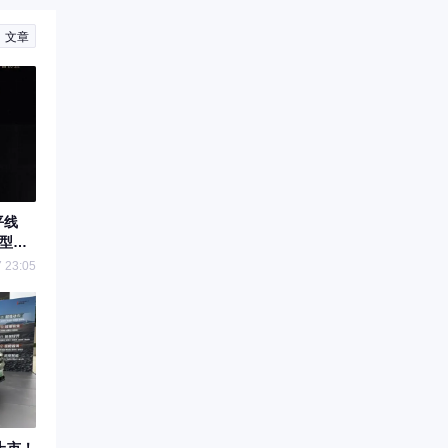
文章
平线
车型评
 23:05