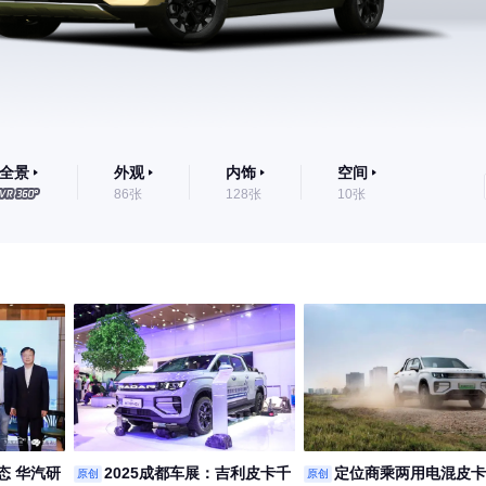
全景
外观
内饰
空间
86张
128张
10张
态 华汽研
2025成都车展：吉利皮卡千
定位商乘两用电混皮卡
原创
原创