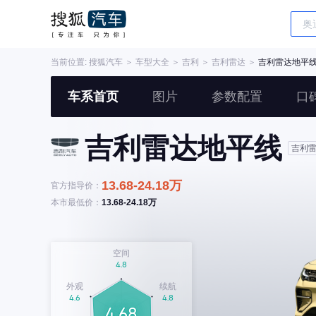
当前位置:
搜狐汽车
＞
车型大全
＞
吉利
＞
吉利雷达
＞
吉利雷达地平
车系首页
图片
参数配置
口
吉利雷达地平线
吉利
13.68-24.18万
官方指导价：
本市最低价：
13.68-24.18万