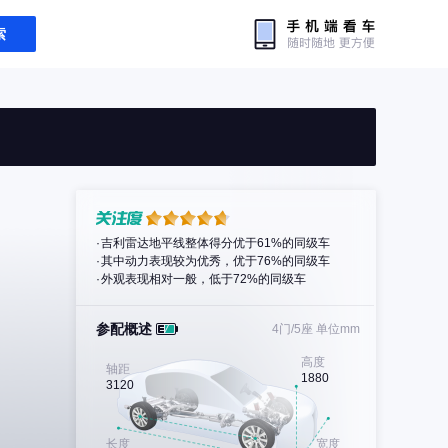
索
吉利雷达地平线整体得分优于61%的同级车
其中动力表现较为优秀，优于76%的同级车
外观表现相对一般，低于72%的同级车
参配概述
4门/5座
单位mm
高度
轴距
1880
3120
长度
宽度