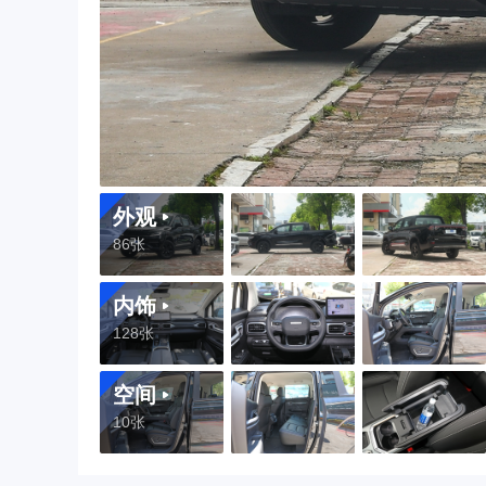
外观
86张
内饰
128张
空间
10张