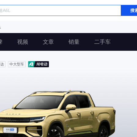
搜
线
碑
视频
文章
销量
二手车
雷达
中大型车