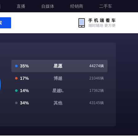
频
直播
自媒体
经销商
二手车
索
35%
星愿
44274辆
17%
博越
21046辆
14%
星越L
17362辆
34%
其他
43145辆