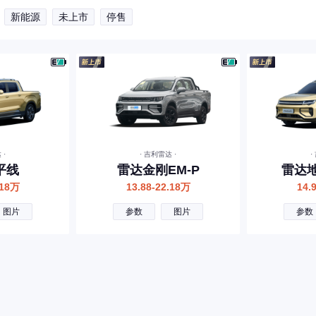
新能源
未上市
停售
 ·
· 吉利雷达 ·
·
平线
雷达金刚EM-P
雷达地
.18万
13.88-22.18万
14.
图片
参数
图片
参数