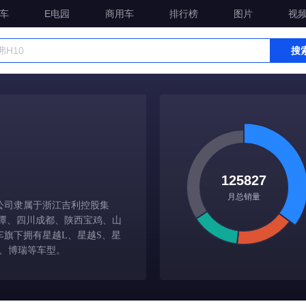
车
E电园
商用车
排行榜
图片
视
搜
125827
月总销量
公司隶属于浙江吉利控股集
潭、四川成都、陕西宝鸡、山
旗下拥有星越L、星越S、星
际、博瑞等车型。