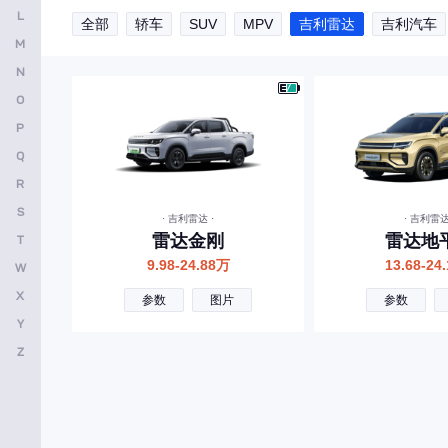
L
全部
轿车
SUV
MPV
吉利雷达
吉利汽车
安凯客车
M
B
N
O
比亚迪
P
奔驰
Q
宝马
R
本田
S
· 吉利雷达 ·
· 吉利雷达
雷达金刚
雷达地
T
别克
9.98-24.88万
13.68-24
W
保时捷
X
参数
图片
参数
北京越野
Y
北京汽车
Z
标致
宝骏