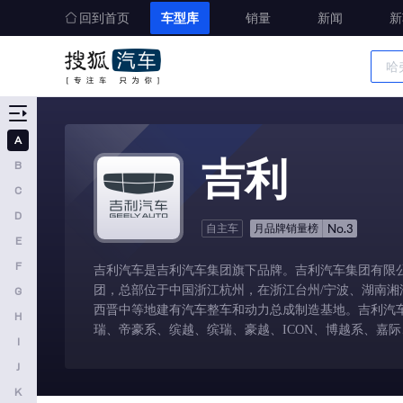
回到首页
车型库
销量
新闻
新
车型大全
精准选车
A
A
吉利
B
奥迪
C
AITO
D
No.3
自主车
月品牌销量榜
E
埃安
F
吉利汽车是吉利汽车集团旗下品牌。吉利汽车集团有限
阿维塔
团，总部位于中国浙江杭州，在浙江台州/宁波、湖南湘
G
奥迪AUDI
西晋中等地建有汽车整车和动力总成制造基地。吉利汽车
H
瑞、帝豪系、缤越、缤瑞、豪越、ICON、博越系、嘉
阿斯顿马丁
I
J
阿尔法罗密欧
K
埃尚