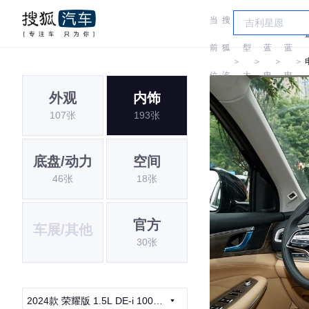
当
搜
车
前
狐
型
蓝
蓝
＞
＞
＞
＞
位
汽
大
电
电
外观
内饰
置:
车
全
107张
193张
底盘/动力
空间
46张
18张
官方
车展/其他
30张
2024款 荣耀版 1.5L DE-i 100KM