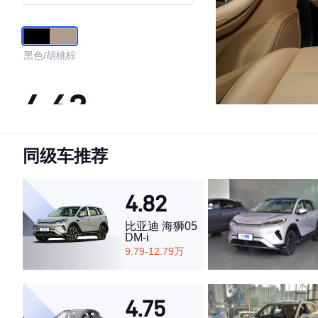
臻享型 7座
黑色/胡桃棕
4.63
同级车推荐
·外观表现一般，低于77%同级车
·内饰表现一般，低于59%同级车
·空间表现较为优秀，优于59%同级车
4.82
比亚迪 海狮05
DM-i
9.79-12.79万
4.75