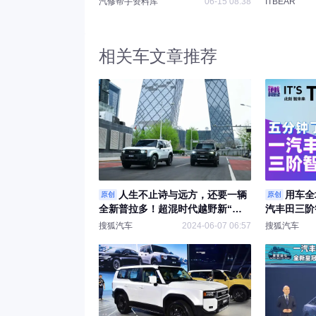
汽修帮手资料库
06-15 08:38
ITBEAR
相关车文章推荐
人生不止诗与远方，还要一辆
用车全
原创
原创
全新普拉多！超混时代越野新“王
汽丰田三阶
炸”
搜狐汽车
2024-06-07 06:57
搜狐汽车