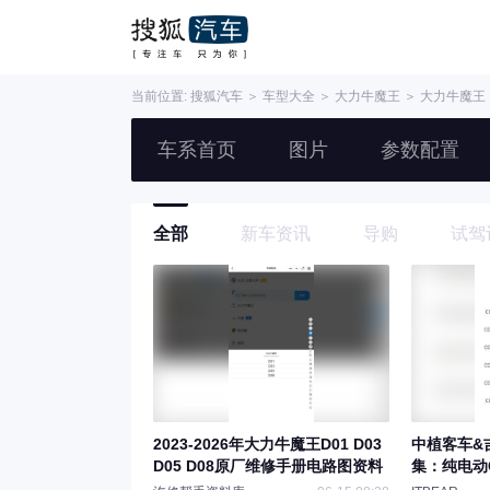
当前位置:
搜狐汽车
＞
车型大全
＞
大力牛魔王
＞
大力牛魔王
车系首页
图片
参数配置
全部
新车资讯
导购
试驾
2023-2026年大力牛魔王D01 D03
中植客车&
D05 D08原厂维修手册电路图资料
集：纯电动C
D01电路图