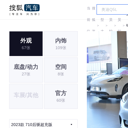
当
搜
车
前
狐
型
昊
昊
＞
＞
＞
＞
位
汽
大
铂
铂
外观
内饰
置:
车
全
67张
109张
底盘/动力
空间
27张
8张
官方
车展/其他
60张
2023款 710后驱超充版