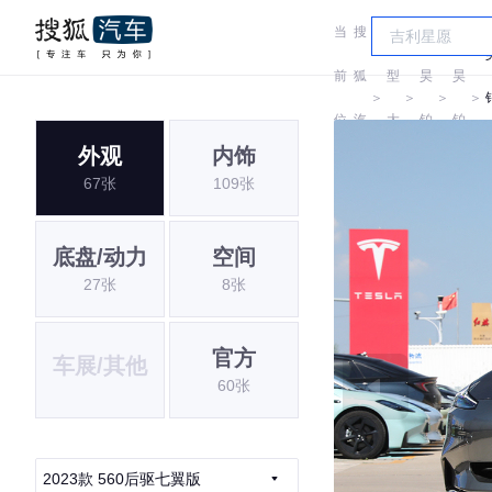
当
搜
车
前
狐
型
昊
昊
＞
＞
＞
＞
位
汽
大
铂
铂
外观
内饰
置:
车
全
67张
109张
底盘/动力
空间
27张
8张
官方
车展/其他
60张
2023款 560后驱七翼版