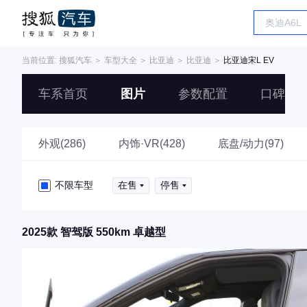
当前位置:
搜狐汽车
＞
车型大全
＞
比亚迪
＞
比亚迪
＞
比亚迪宋L EV
车系首页
图片
参数配置
口碑
外观(286)
内饰·VR(428)
底盘/动力(97)
不限车型
在售
停售
2025款 智驾版 550km 卓越型