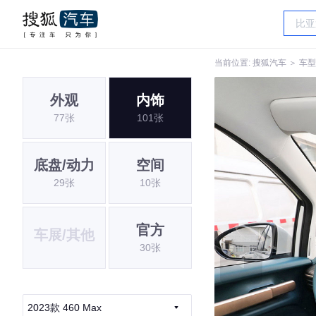
当前位置:
搜狐汽车
＞
车型
外观
内饰
77张
101张
底盘/动力
空间
29张
10张
官方
车展/其他
30张
2023款 460 Max