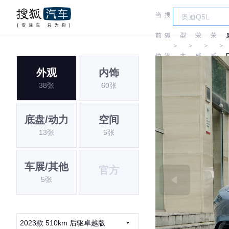
当
搜
车
前
狐
型
荣
荣
＞
＞
＞
＞
位
汽
大
威
威
外观
内饰
置:
车
全
38张
60张
底盘/动力
空间
13张
5张
车展/其他
官方
5张
2023款 510km 后驱卓越版