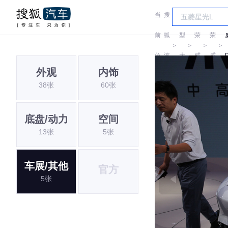
当
搜
车
前
狐
型
荣
荣
＞
＞
＞
＞
位
汽
大
威
威
外观
内饰
置:
车
全
38张
60张
底盘/动力
空间
13张
5张
车展/其他
官方
5张