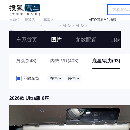
当前位
搜狐汽
车型大
AITO问界M9 增程
＞
＞
AITO
＞
AITO
＞
置:
车
全
版
车系首页
图片
参数配置
口碑
外观(248)
内饰·VR(403)
底盘/动力(93)
不限车型
在售
停售
2026款 Ultra版 6座