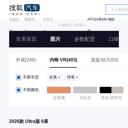
当前位
搜狐汽
车型大
AITO问界M9 增程
＞
＞
AITO
＞
AITO
＞
置:
车
全
版
车系首页
图片
参数配置
口碑
外观(248)
内饰·VR(403)
底盘/动力(93)
不限车型
在售
停售
不限颜色
赤茶橘
月影灰
黑色/望舒杏
2026款 Ultra版 6座