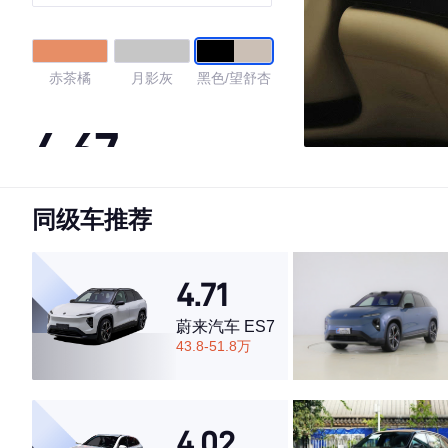
（192线激光雷达）
赤茶橘
月影灰
黑色/望舒杏
4.67
同级车推荐
·外观表现一般，低于74%同级车
·内饰表现一般，低于60%同级车
·空间表现较为优秀，优于60%同级车
4.71
蔚来汽车 ES7
43.8-51.8万
4.02