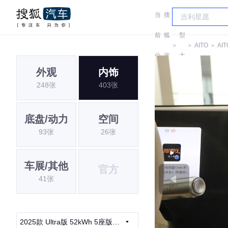
当
搜
车
前
狐
型
＞
＞
AITO
＞
AIT
位
汽
大
外观
内饰
置:
车
全
248张
403张
底盘/动力
空间
93张
26张
车展/其他
官方
41张
2025款 Ultra版 52kWh 5座版