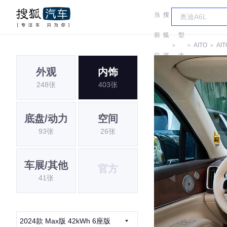
当
搜
车
前
狐
型
＞
＞
AITO
＞
AIT
位
汽
大
外观
内饰
置:
车
全
248张
403张
底盘/动力
空间
93张
26张
车展/其他
官方
41张
2024款 Max版 42kWh 6座版