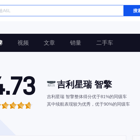
搜
碑
视频
文章
销量
二手车
4.73
吉利星瑞 智擎
吉利星瑞 智擎整体得分优于81%的同级车
其中续航表现较为优秀，优于90%的同级车