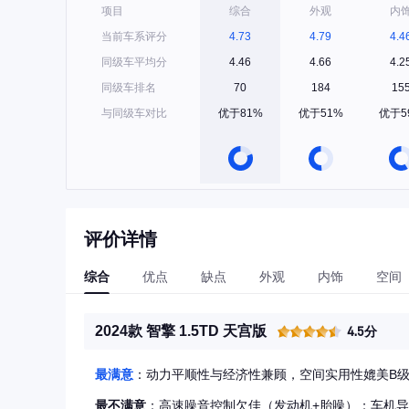
项目
综合
外观
内
当前车系评分
4.73
4.79
4.4
同级车平均分
4.46
4.66
4.2
同级车排名
70
184
15
与同级车对比
优于81%
优于51%
优于5
评价详情
综合
优点
缺点
外观
内饰
空间
2024款 智擎 1.5TD 天宫版
4.5分
最满意
：动力平顺性与经济性兼顾，空间实用性媲美B级
最不满意
：高速噪音控制欠佳（发动机+胎噪）；车机