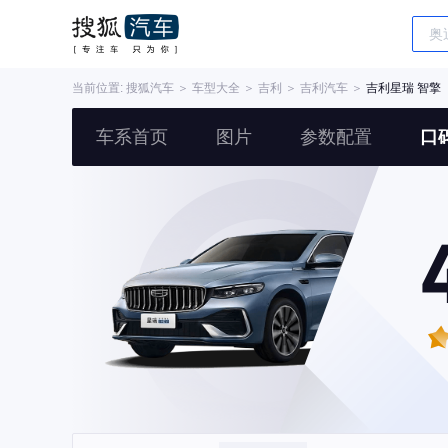
当前位置:
搜狐汽车
＞
车型大全
＞
吉利
＞
吉利汽车
＞
吉利星瑞 智擎
车系首页
图片
参数配置
口