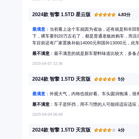
2024款 智擎 1.5TD 星云版
4.83分
最满意
：当初看上这个车就因为省油，还有就是和丰田
下，裸车要到20万左右了，都是普通老板姓购车，而
车目前还有厂家置换补贴14000元和国补13000元，此车
元，厂家延保4991元，总计花费142141元，上完牌照
最不满意
：最不满意的就是新车塑料味道比较大，多备
费115141元。对了，在这里我说一下，裸车发票109
说购买这款车的原因吧。我每年跑2万公里左右，本来
2025-04-07 22:36
地库，安装不了充电桩，外面充电又贵，合下来2-3毛
来就买了这款车，虽然销量惨淡，但就买适合自己的车
2024款 智擎 1.5TD 天宫版
5分
那款车的咋想的，纯油的昆仑版和双擎星河版，车价相差2
13100元，而这款车每年花费5500元，差价7600
最满意
：外观大气，内饰也很好看。车头圆润饱满，很
使用周期，第四年开始就是，节省的油费就是自己赚的
的车友，等提车的时候可以详细了解一下，我也会附图
最不满意
：车子是怀挡，用不习惯的人可能得适应适应
2025-04-04 06:49
2024款 智擎 1.5TD 天宫版
4分