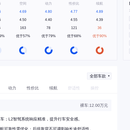
饰
空间
动力
性价比
续航
6
4.69
4.80
4.77
4.89
5
4.50
4.40
4.55
4.39
5
163
78
121
36
9%
优于57%
优于79%
优于68%
优于90%
全部车款
动力
性价比
续航
舒适性
操控
裸车:12.00万元
车；L2智驾系统响应精准，提升行车安全感。
导航可靠性需优化；后排靠背不可调影响长途舒适性。