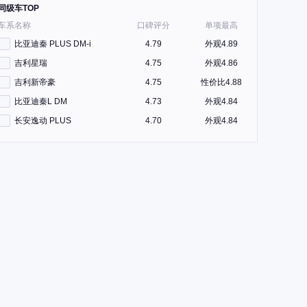
同级车TOP
车系名称
口碑评分
单项最高
比亚迪秦 PLUS DM-i
4.79
外观4.89
吉利星瑞
4.75
外观4.86
吉利新帝豪
4.75
性价比4.88
比亚迪秦L DM
4.73
外观4.84
长安逸动 PLUS
4.70
外观4.84