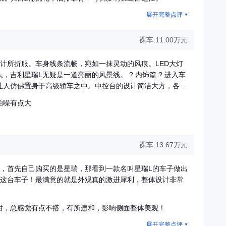
展开完整点评
裸车:11.00万元
无疑是一道亮丽的风景线。 ? 内饰篇 ? 进入车
让人仿佛置身于高级轿车之中。中控台的设计简洁大方，各种
利星瑞L，是一种享受。
胎噪有点大
源源不断的力量。悬挂系统经过精心调校，即使是崎岖不平的
噪音控制做得相当出色，驾驶时车内几乎听不到外界的杂音。
统还支持语音控制，只需简单一句“你好，吉利”，即可实现
裸车:13.67万元
因，首先自己购买的是星瑞，那看到一款名叫星瑞L的车子做出
擎这台车子！最满意的就是外观真的激进犀利，整体设计非常
钳，总感觉有点不搭，有所违和，影响侧面整体美观！
展开完整点评