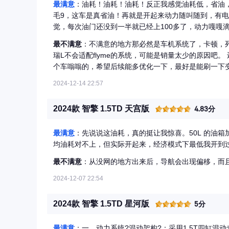
最满意
：油耗！油耗！油耗！反正我感觉油耗低，省油，
毛9，这车是真省油！再就是开起来动力随叫随到，有
觉，每次油门还没到一半就已经上100多了，动力嘎嘎
最不满意
：不满意的地方那必然是车机系统了，卡顿，
瑞L不会适配flyme的系统，可能是销量太少的原因吧。
个车嗡嗡的，希望后续能多优化一下，最好是能刷一下
2024-12-14 22:57
2024款 智擎 1.5TD 天宫版
4.83分
最满意
：先说说这油耗，真的挺让我惊喜。50L 的油箱
均油耗对不上，但实际开起来，经济模式下最低我开到过 
最不满意
：从没网的地方出来后，导航会出现偏移，而
2024-12-07 22:54
2024款 智擎 1.5TD 星河版
5分
最满意
：一、动力系统?混动架构?：采用1.5T四缸混动