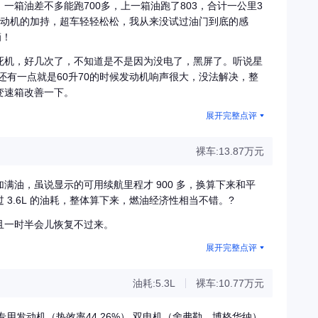
一箱油差不多能跑700多，上一箱油跑了803，合计一公里3
电动机的加持，超车轻轻松松，我从来没试过油门到底的感
滴！
死机，好几次了，不知道是不是因为没电了，黑屏了。听说星
 还有一点就是60升70的时候发动机响声很大，没法解决，整
变速箱改善一下。
展开完整点评
裸车:13.87万元
加满油，虽说显示的可用续航里程才 900 多，换算下来和平
3.6L 的油耗，整体算下来，燃油经济性相当不错。?
且一时半会儿恢复不过来。
展开完整点评
油耗:5.3L
裸车:10.77万元
专用发动机（热效率44.26%） 双电机（舍弗勒、博格华纳）