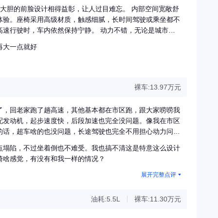
大胆的前脸设计相得益彰，让人过目难忘。 内部空间宽敞舒
体验。座椅采用高级材质，触感细腻，长时间驾驶或乘坐都不
高速行驶时，车内依然保持宁静。 动力不错，无论是城市道
驶起来得心应手。即使是在爬坡等复杂路况下，也能轻松应
再大一点就好
功能丰富，无论是导航、音乐还是电话通讯，都能轻松实现。
提供全方位的保护。 星瑞L在外观设计、舒适度、动力性能
的选择！
裸车:13.97万元
了，回老家跑了趟高速，其他基本都在市区跑，跟大家唠唠我
配发动机，起步速度快，后段加速也完全没问题。像我在市区
的话，超车啥的也没问题，长途驾驶也完全不用担心动力问
点塌陷，不过坐着倒也不难受。我也搞不清这是特意这么设计
椅啥感觉，有没有和我一样的情况？
展开完整点评
油耗:5.5L
裸车:11.30万元