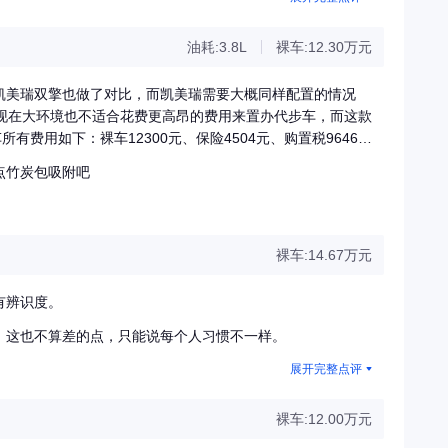
油耗:3.8L
裸车:12.30万元
凯美瑞双擎也做了对比，而凯美瑞需要大概同样配置的情况
且现在大环境也不适合花费更高昂的费用来置办代步车，而这款
所有费用如下：裸车12300元、保险4504元、购置税9646
之后，厂家置换补贴14000和国补13000元减去之后，实际花
点竹炭包吸附吧
000元，是在裸车价格基础上减去厂家置换补贴的金额。现在说
考虑纯电车，因为在新疆，冬季时间长，续航太差，而且没有
一公里，后来又听说好像要对新能源征收养路费，最后合计下
，星瑞纯油据说油耗9左右，我就想不通纯油销量这么高，买
裸车:14.67万元
万元，但单算油价7.28元/升，两万公里每年纯油花费
元每年，三年就能把差价跑出来，像咱们老百姓用车，动辄七八年
有辨识度。
！ 还有就是要说厂家延保更有性价比，我也购买了，有兴趣
给想要了解这个方面的车友看看
，这也不算差的点，只能说每个人习惯不一样。
展开完整点评
裸车:12.00万元