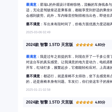
最满意
：星瑞L的外观设计堪称惊艳，流畅的车身线条与
适，无论是驾驶座还是乘客座，都能享受到舒适的乘坐
会感到疲劳。此外，车内噪音控制得相当出色，即使在
路还是高速公路，都能轻松应对。加速时动力充沛，驾
最不满意
：车出来有段时间了，价格方面优惠力度还能
对，让驾驶变得更加轻松愉快。 车载系统操作简便，
此外，车辆还配备了多种智能安全系统，为驾驶者和乘客
2025-03-06 02:49
和智能科技等方面都表现出色。星瑞L是一个值得考虑
2024款 智擎 1.5TD 天宫版
4.83分
最满意
：我是过年之前提的车，到现在开了一千多公里
对这台车的真实感受。让我满意的地方是动力，电机搭
开车，红绿灯多，频繁起步，它都能轻松应对。上高速
题。
最不满意
：都还行，就是座椅不太得劲，坐下去感觉有
的，还是座椅本身有问题。车友们，你们坐这车子的座
2025-01-21 02:58
2024款 智擎 1.5TD 天宫版
4.83分