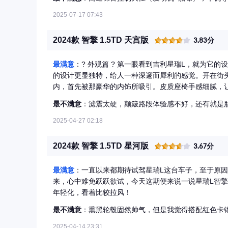
2025-07-17 07:43
2024款 智擎 1.5TD 天宫版
3.83分
最满意
：? 外观篇 ? 第一眼看到吉利星瑞L，就为它的设计所折服。车身线条流畅，宛如一抹灵动的风痕。LED大灯
的设计更显独特，给人一种深邃而犀利的感觉。开在街头，吉利星瑞L
内，首先被那豪华的内饰所吸引。皮质座椅手感细腻，
功能键一目了然。配备的大屏幕显示屏，更是增添了车内的科技感。 ? 驾驶体验篇 ? 驾驶吉
最不满意
：滤震太硬，颠簸路段体验感不好，还有就是
它的动力充沛，无论是起步还是加速，都能感受到那股
路面，也能保证平稳的行驶体验。更值得一提的是，其
2025-04-27 02:18
? 智能科技篇 ? 作为一款科技感十足的汽车，吉利星瑞L自然不会让人失望。它配备了各种智能驾驶辅助系统，如自
适应巡航等，让驾驶变得更加轻松和安全。同时，车载系
2024款 智擎 1.5TD 星河版
3.67分
各种功能的操作。
最满意
：一直以来都期待试驾星瑞L这台车子，至于原
来，心中难免跃跃欲试，今天这期便来说一说星瑞L智
年轻化，看着比较拉风！
最不满意
：熏黑轮毂固然帅气，但是我觉得搭配红色卡
2025-04-14 23:31