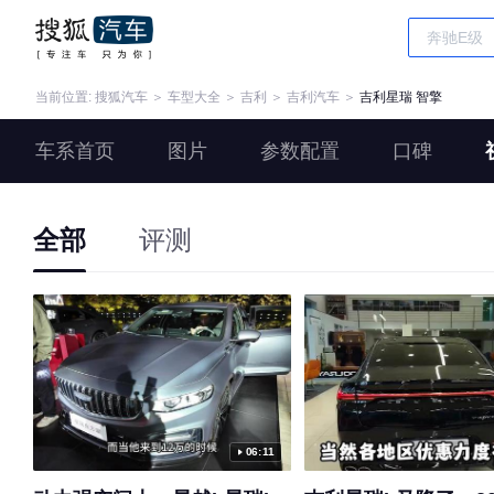
当前位置:
搜狐汽车
＞
车型大全
＞
吉利
＞
吉利汽车
＞
吉利星瑞 智擎
车系首页
图片
参数配置
口碑
全部
评测
06:11