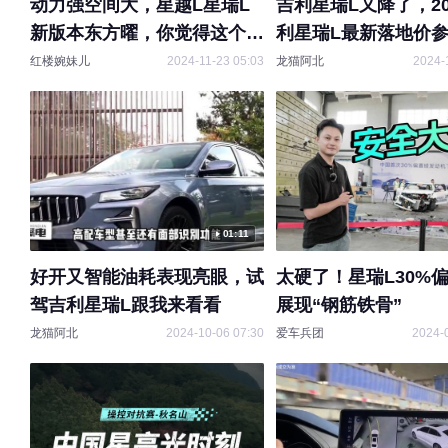
动力强空间大，星越L星瑞L
吉利星瑞L又降了，20
新版本东方曜，你觉得这个价
利星瑞L最新落地价
格合适吗
红楼婉妹儿
2024-11-23 05:03
龙猫阿北
2024-
01:11
好开又智能油耗表现亮眼，试
太硬了！星瑞L30%
驾吉利星瑞L跟我来看看
展现“钢筋铁骨”
龙猫阿北
2024-10-06 07:30
爱车兵团
2024-