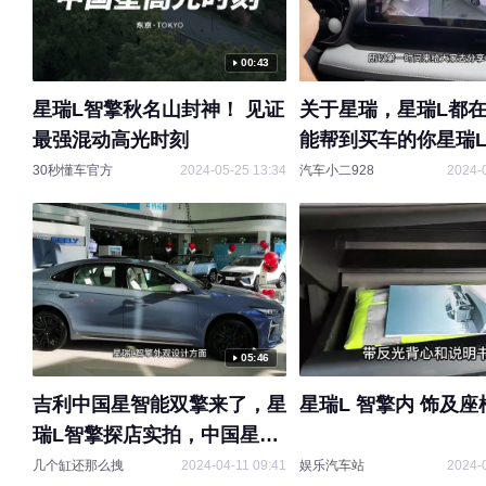
00:43
星瑞L智擎秋名山封神！ 见证
关于星瑞，星瑞L都
最强混动高光时刻
能帮到买车的你星瑞
30秒懂车官方
2024-05-25 13:34
汽车小二928
2024-
05:46
吉利中国星智能双擎来了，星
星瑞L 智擎内 饰及
瑞L智擎探店实拍，中国星进
入4升时代
几个缸还那么拽
2024-04-11 09:41
娱乐汽车站
2024-