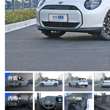
外观
72张
内饰
105张