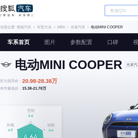
当前位置:
搜狐汽车
＞
车型大全
＞
MINI
＞
光束汽车
＞
电动MINI COOPER
车系首页
图片
参数配置
口碑
电动MINI COOPER
光束汽
20.98-28.38万
官方指导价：
本市最低价：
15.38-21.78万