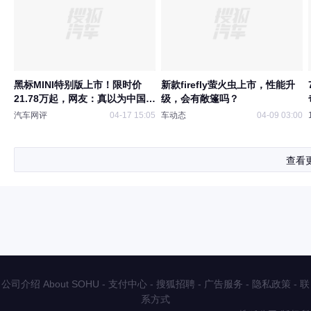
黑标MINI特别版上市！限时价
新款firefly萤火虫上市，性能升
21.78万起，网友：真以为中国人
级，会有敞篷吗？
傻钱多
汽车网评
04-17 15:05
车动态
04-09 03:00
查看
公司介绍 About SOHU
-
支付中心
-
搜狐招聘
-
广告服务
-
隐私政策
-
联
系方式