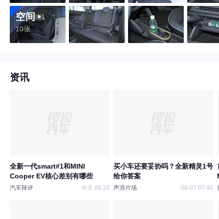
空间
10张
资讯
全新一代smart#1和MINI
买小车还要妥协吗？全新精灵1号
Cooper EV核心差别有哪些
给你答案
汽车辣评
今天 06:18
声浪片场
08-07 07:46