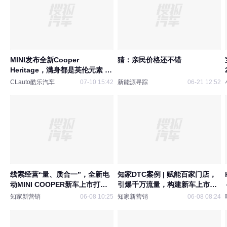
MINI发布全新Cooper
猜：亲民价格还不错
Heritage，满身都是英伦元素 |
酷乐汽车
CLauto酷乐汽车
07-10 15:42
新能源寻踪
06-21 12:52
线索经营“量、质合一”，全新电
知家DTC案例 | 赋能百家门店，
动MINI COOPER新车上市打造
引爆千万流量，构建新车上市获
抖音种收一体全链路营销闭环
客新生态
知家新营销
06-08 10:25
知家新营销
06-08 08:24