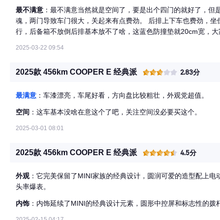
廉价，实际上也还好。mini有不同的驾驶风格对应不同的氛围灯
最不满意
：最不满意当然就是空间了，要是出个四门的就好了，但是a
奔驰那种豪华夜店风。mini的中控大圆屏真的非常有特点，而且
魂，两门导致车门很大，关起来有点费劲。 后排上下车也费劲，坐
完全兼容了，就是置物的地方有点太简陋了，说是留给我们自己diy
行，后备箱不放倒后排基本放不了啥，这蓝色防撞垫就20cm宽，大
这块大圆屏，真的很有设计感 第四个是模拟声浪，一开始觉得这玩
为数字钥匙不知道为什么一直绑定失败，不过平时带实体钥匙也习
电车头也不晕了，声浪和速度以及其他音乐播放配合的很好，就好像真
2025-03-22 09:54
还好，瑕不掩瑜。
的时候在mini，smart，mona3，p7+里面纠结了很久，mini最
mini好玩，mona3性价比高，也便宜，但是内饰看着有点廉价，
2025款 456km COOPER E 经典派
2.83分
了suv，也不考虑实用的问题了，买个小车城市通勤比较舒服。现
最满意
：车漆漂亮，车尾好看，方向盘比较粗壮，外观党超值。
空间
：这车基本没啥在意这个了吧，关注空间没必要买这个。
2025-03-01 08:01
2025款 456km COOPER E 经典派
4.5分
外观
：它完美保留了MINI家族的经典设计，圆润可爱的造型配上
头率爆表。
内饰
：内饰延续了MINI的经典设计元素，圆形中控屏和标志性的拨
2025-02-15 04:17