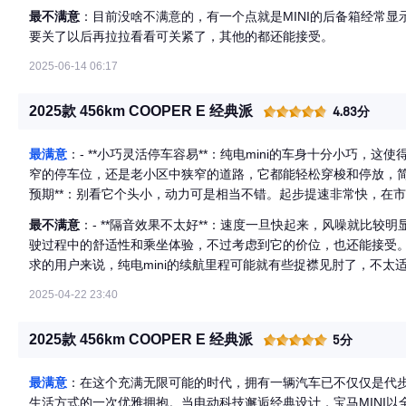
最不满意
：目前没啥不满意的，有一个点就是MINI的后备箱经常
要关了以后再拉拉看看可关紧了，其他的都还能接受。
2025-06-14 06:17
2025款 456km COOPER E 经典派
4.83分
最满意
：- **小巧灵活停车容易**：纯电mini的车身十分小巧，
窄的停车位，还是老小区中狭窄的道路，它都能轻松穿梭和停放，简直是
预期**：别看它个头小，动力可是相当不错。起步提速非常快，在
给人一种灵动的感觉，就像城市中的小精灵?。 - **续航快充很实
最不满意
：- **隔音效果不太好**：速度一旦快起来，风噪就比
标452公里的续航，对于上下班通勤来说，两周充一次电就足够了
驶过程中的舒适性和乘坐体验，不过考虑到它的价位，也还能接受。 -
充大半的电，大大提高了使用的便利性。 - **内饰简约座椅软**
求的用户来说，纯电mini的续航里程可能就有些捉襟见肘了，不
驾驶也不会觉得累，为驾驶者提供了一定的舒适感。 - **车机实用
车面临的共同问题。
说非常友好，让倒车变得更加轻松和安全，在一定程度上降低了驾驶难度。 总的来说，纯电mini是一款
2025-04-22 23:40
开的城市代步车，它的优点在城市日常使用中得到了充分的体现，
的好伙伴。如果你主要是在城市中通勤和日常使用，纯电mini绝对
2025款 456km COOPER E 经典派
5分
最满意
：在这个充满无限可能的时代，拥有一辆汽车已不仅仅是代
生活方式的一次优雅拥抱。当电动科技邂逅经典设计，宝马MINI