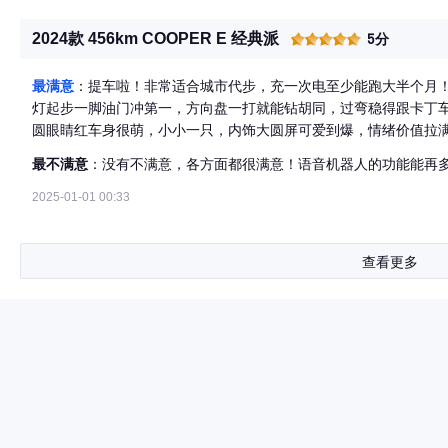
界??这里的光线、声音和感受，都会根据你的情绪进行优化。放纵
新第9代MINI操作系统，丰富的数字化模式，开启全新沉浸式用户
2024款 456km COOPER E 经典派
5分
个性化、情感化智能体验。MINI智能个人助理：MINI驾驶舱配备全新
达。如果你想了解更多旅程信息和天气资讯，或者聊聊天，甚至是想
最满意
：提车啦！非常适合城市代步，充一次电至少能跑大半个月！ 这辆电动MINI开起来就像个灵活的小钢炮?
求。MINI驾驶体验模式，尽享MINI时刻：MINI的每种模式都
灯起步一脚油门冲第一，方向盘一打就能钻胡同，过弯稳得跟卡丁车似的，堵车时尤其爽
独特的多感官体验。在个性化模式下，甚至可以使用MINI APP从
圆眼睛红车身很萌，小小一只，内饰大圆屏可爱到爆，情绪价值拉
的背景。氛围灯的颜色会根据所选图片进行自动调整。从起点开始，就如此智能！ ??内饰 全
满。充满电能跑450公里左右，城里开够用，快充半小时能续命到80%。 优点：好玩好开颜值高，停车方便
现代科技与当代美学重新演绎“迷你至简”的设计哲学，彰显新时代
最不满意
：没有不满意，各方面都很满意！语音机器人的功能能再
表 缺点：后排憋屈、价格能买国产大电车、方向盘太轻没灵魂 适合单身或小两口当城市玩具，家里唯一一辆车的话
而“驭”。全新内饰配置+氛围，使车厢质感大幅提升，驾控乘坐，沉浸其
慎重。要的是个性不差钱就冲，图实用性价比劝退。 每天一看到它
2025-01-01 00:33
OLED互动式中央仪表 2/ 标志性飞机拨杆按键 3/ 可再生环保材料针
带记忆功能 传承MINI 65年的基因，创新“迷你至简”设计理念，坚持“20/80”原则，小空间大利用，八边形进气格栅，
LED互动前大灯，上车的仪式感给足，数字钥匙轻松进入，3种灯
查看更多
熟悉的??MINI！