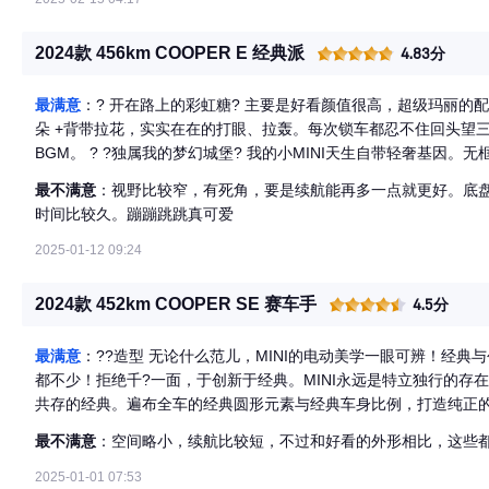
2024款 456km COOPER E 经典派
4.83分
最满意
：? 开在路上的彩虹糖? 主要是好看颜值很高，超级玛丽的
朵 +背带拉花，实实在在的打眼、拉轰。每次锁车都忍不住回头望
BGM。 ? ?独属我的梦幻城堡? 我的小MINI天生自带轻奢基因
让我想起霍格沃茨的魔法怀表。特意搭配了个绿色小桌板，清晨放
最不满意
：视野比较窄，有死角，要是续航能再多一点就更好。底
都成了情调剧场。当16色氛围灯在暮色中流转，后视镜里映着自己
时间比较久。蹦蹦跳跳真可爱
凡日常过成诗。 ? ?驾驶舱里的奇妙物语 驾驶感受 对于女生来说
我特别喜欢节能模式、卡丁模式、个性化模式。 节能模式启动的时
2025-01-12 09:24
飞，速度快点是个豹子 再快点豹子也会加快变色。像我这样上班不
以节省5公里续航， 感觉不要太好，每天都和昨天的自己暗暗较劲
2024款 452km COOPER SE 赛车手
4.5分
了我的行车安全，均速的向前。个性化模式主要是为了臭美哈， 可
灯效果不要太好。卡丁模式 按下Sport键的瞬间，引擎声浪像被
最满意
：??造型 无论什么范儿，MINI的电动美学一眼可辨！经典
灵活得像跳华尔兹， 虽然是女生 但是还是觉得很刺激。小小的车身 漂亮
都不少！拒绝千?一面，于创新于经典。MINI永远是特立独行的存
经历过冬日320km的"娇气"，春日续航竟悄悄突破400km大关。
共存的经典。遍布全车的经典圆形元素与经典车身比例，打造纯正的全新
见"。 三个月里，它陪我穿过无数次日落，收集过无数次雨水敲打
其中，全新电动与英伦经典发生自由浪漫的碰撞，将MINI气质与
图。副驾永远放着软乎乎的羊绒毯，后备箱藏着折叠野餐篮。突然
最不满意
：空间略小，续航比较短，不过和好看的外形相比，这些
内心无所束。这是纯电风格，也是艺术型格…JCW套件：全新的品
伴。我可爱的小mini 我们一起好好的哈。
热血点睛，一目了然。无论日常驾驶还是赛道驰骋，赛车手的生活注定拉风动魄。 ??智能 欢迎
2025-01-01 07:53