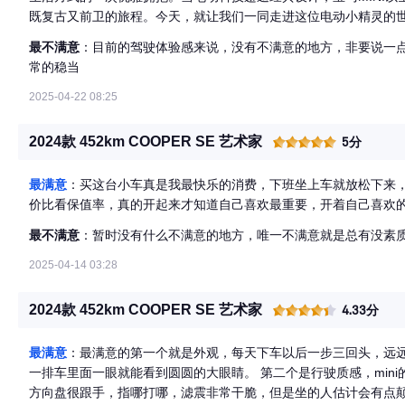
既复古又前卫的旅程。今天，就让我们一同走进这位电动小精灵的世
电动宝马MINI，你会被它那标志性的圆润车身所吸引，仿佛时间
最不满意
：目前的驾驶体验感来说，没有不满意的地方，非要说一
发新生。独特的车身线条，搭配LED大灯组，不仅保留了MINI家
常的稳当
彩丰富多样，从经典的胡椒白到前卫的电光蓝，每一抹色彩都是个
线。 坐进电动MINI的驾驶舱，瞬间被其前卫而不失温馨的内饰氛
2025-04-22 08:25
了最新的iDrive操作系统，指尖轻触间，即可完成导航、娱乐等
是，电动MINI搭载了高效能电动机，零排放的绿色动力不仅响应
2024款 452km COOPER SE 艺术家
5分
节能优势。没有了燃油发动机的轰鸣，取而代之的是电动机特有的
新定义。 电动MINI不仅仅是一辆车，它还是你的智能出行伙伴。
最满意
：买这台小车真是我最快乐的消费，下班坐上车就放松下来，
划充电时间、甚至提前开启空调，让每一次出行都更加从容不迫。
价比看保值率，真的开起来才知道自己喜欢最重要，开着自己喜欢
规划最优路线，结合车辆自带的能量回收系统，最大化续航里程，让远
选择了一种时尚的生活方式，更是对环境保护的一份承诺。随着全
最不满意
：暂时没有什么不满意的地方，唯一不满意就是总有没素质
的趋势。电动MINI以其卓越的能效表现和较低的碳足迹，让你在
2025-04-14 03:28
环境贡献了自己的一份力量。每一次充电，都是向更加绿色、健康的
说，电动宝马MINI不仅仅是一辆汽车，它是一把钥匙，解锁了一
2024款 452km COOPER SE 艺术家
4.33分
个性，享受科技带来的便捷，同时，也为守护这个蓝色星球贡献自己
上、追求品质的生活方式。现在，就让我们一起，驾驶着这辆电动
最满意
：最满意的第一个就是外观，每天下车以后一步三回头，远远
一排车里面一眼就能看到圆圆的大眼睛。 第二个是行驶质感，min
方向盘很跟手，指哪打哪，滤震非常干脆，但是坐的人估计会有点颠