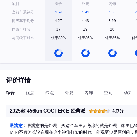
项目
综合
外观
内饰
当前车系评分
4.64
4.94
4.61
同级车平均分
4.27
4.43
3.99
同级车排名
27
19
20
与同级车对比
优于80%
优于86%
优于85%
优
评价详情
综合
优点
缺点
外观
内饰
空间
动力
2025款 456km COOPER E 经典派
4.17分
最满意
：最满意的是外观，买这个车主要考虑的就是外观，家里已
MINI不管怎么说在现在这个神仙打架的时代，外观至少是原创的，