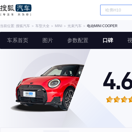
当前位置:
搜狐汽车
＞
车型大全
＞
MINI
＞
光束汽车
＞
电动MINI COOPER
车系首页
图片
参数配置
口碑
4.