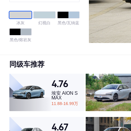
200kW
冰灰
幻视白
黑色/瓦纳蓝
黑色/熔岩灰
4.8
同级车推荐
4.76
·外观表现较为优秀，优于82%同级车
·内饰表现较为优秀，优于61%同级车
埃安 AION S
·空间表现较为优秀，优于84%同级车
MAX
11.88-16.99万
4.67