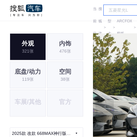
当
搜
车
前
狐
型
ARCFOX
＞
＞
位
汽
大
极狐
外观
内饰
置:
车
全
321张
476张
底盘/动力
空间
119张
38张
车展/其他
官方
2025款 改款 668MAX神行版