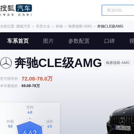
当前位置:
搜狐汽车
＞
车型大全
＞
奔驰
＞
梅赛德斯-AMG
＞
奔驰CLE级AMG
车系首页
图片
参数配置
口碑
奔驰CLE级AMG
梅赛德斯-AMG
72.08-78.0万
官方指导价：
本市最低价：
69.08-78万