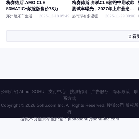
梅赛德斯-AMG CLE
梅赛德斯-奔驰CLE轿跑中期改款
53MATIC+敞篷版售价78万
测试车曝光，2027年上市悬念几
何？
郑州娱乐车生活
2025-12-18 05:49
热气球有多温暖
2025-11-29 00:00
查看
公司介绍 About SOHU
-
支付中心
-
搜狐招聘
-
广告服务
-
隐私政策
-
联
系方式
Copyright
©
2026 Sohu.com Inc. All Rights Reserved. 搜狐公司
版权所
有
搜狐不良信息举报邮箱：
jubaosohu@sohu-inc.com