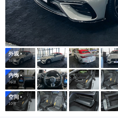
外观
76张
内饰
96张
空间
10张