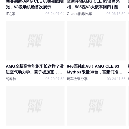
梅赛德斯-AMG CLE 63路测图曝
全新奔驰AMG CLE 63谍照亮
光，V8发动机舱首次展示
相，585匹V8大概率回归 | 酷乐
汽车
IT之家
06-24 07:04
CLauto酷乐汽车
06-06 15:59
AMG全新高性能跑车长这样？激
646匹纯血V8！AMG CLE 63
进空气动力学、翼子板加宽，马
Mythos限量30台，富豪们准备
力或达650Ps
抢吧梅赛德斯-AMG最吊人胃口
驾春秋
05-20 07:53
玩车改装分享
03-24 11:55
的新车——CLE 63 Mythos系
列，近日在经销商闭门会议中曝
光。全球仅限30台，比此前SL
63 PureSpeed（250台）更加稀
有。动力方面，官方守口如瓶，
但业界普遍认为将...