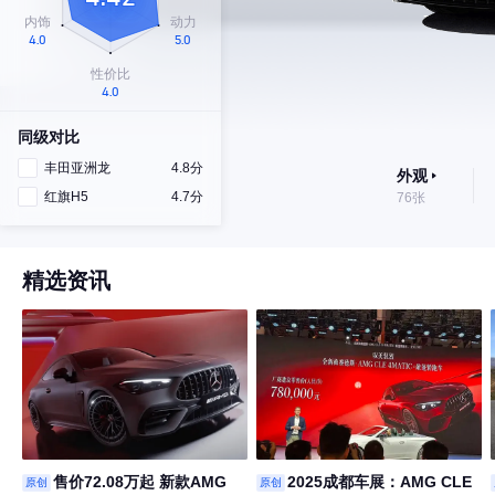
同级对比
丰田亚洲龙
4.8分
外观
红旗H5
4.7分
76张
精选资讯
售价72.08万起 新款AMG
2025成都车展：AMG CLE
原创
原创