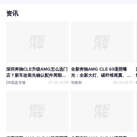
资讯
深圳奔驰CLE升级AMG怎么选门
全新奔驰AMG CLE 63谍照曝
店？新车改装先确认配件周期和
光：全新大灯、碳纤维尾翼、V8
整车匹配
发动机舱
D6底盘专修
07-26 10:09
驾春秋
06-25 03:31