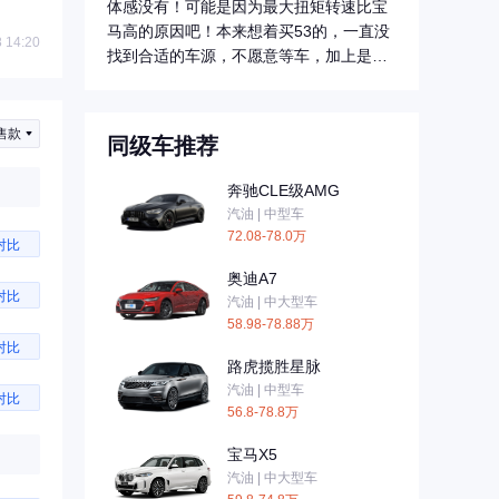
体感没有！可能是因为最大扭矩转速比宝
马高的原因吧！本来想着买53的，一直没
 14:20
找到合适的车源，不愿意等车，加上是给
老婆...
售款
同级车推荐
奔驰CLE级AMG
汽油 | 中型车
72.08-78.0万
对比
奥迪A7
对比
汽油 | 中大型车
58.98-78.88万
对比
路虎揽胜星脉
汽油 | 中型车
对比
56.8-78.8万
宝马X5
汽油 | 中大型车