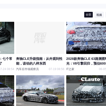
全部
视频
：七个常
奔驰CLE升级指南：从外观到性
2028款奔驰CLE 63路测图
了
能，该动的八样东西
光：V8引擎回归，预估60
7-24 08:54
汽车后市场观察员
07-19 08:56
IT之家
06-05