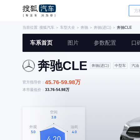
当前位置:
搜狐汽车
＞
车型大全
＞
奔驰
＞
奔驰(进口)
＞
奔驰CLE
车系首页
图片
参数配置
口
奔驰CLE
奔驰(进口)
中型车
汽油
45.76-59.98万
官方指导价：
本市最低价：
33.76-54.98万