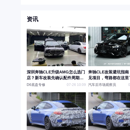
资讯
深圳奔驰CLE升级AMG怎么选门
奔驰CLE改装避坑指南
店？新车改装先确认配件周期和
见项目，弯路都在这里
整车匹配
D6底盘专修
07-26 10:09
汽车后市场观察员
0