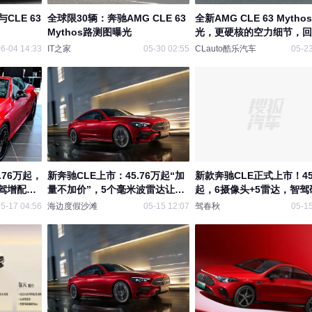
与CLE 63
全球限30辆：奔驰AMG CLE 63
全新AMG CLE 63 Mytho
Mythos路测图曝光
光，更硬核的空力细节，回
典V8 | 酷乐汽车
6-04 14:33
IT之家
05-30 02:55
CLauto酷乐汽车
05-23
.76万起，
新奔驰CLE上市：45.76万起“加
新款奔驰CLE正式上市！45
驾增配，
量不加价”，5个毫米波雷达让辅
起，6摄像头+5雷达，智驾
燃油轿跑
助驾驶追上第一梯队
升级
5-17 04:56
海边度假沙滩
05-15 12:07
驾春秋
05-15