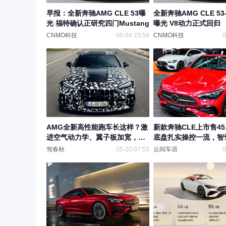
早报：全新奔驰AMG CLE 53曝
全新奔驰AMG CLE 53
光 福特确认正研究四门Mustang
曝光 V8动力正式回归
CNMO科技
06-04 23:56
CNMO科技
0
AMG全新高性能跑车长这样？激
新款奔驰CLE上市售45
进空气动力学、翼子板加宽，马
底盘扎实操控一流，智
力或达650Ps
胎噪问题引讨论，会是
驾春秋
05-20 07:53
云间车语
0
时代的性价比之选吗