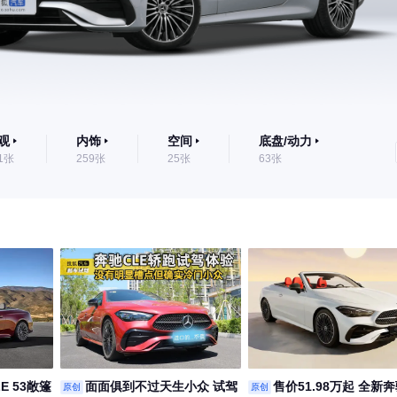
观
内饰
空间
底盘/动力
1张
259张
25张
63张
E 53敞篷
面面俱到不过天生小众 试驾
售价51.98万起 全新
原创
原创