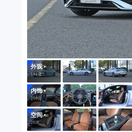
外观
181张
内饰
259张
空间
25张