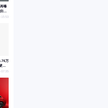
s再曝
归经
 15:53
.76万
硬核
 07:35