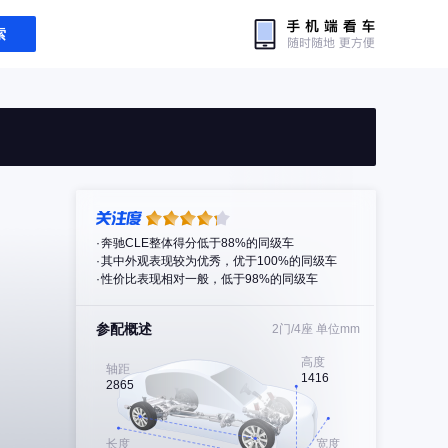
索
奔驰CLE整体得分低于88%的同级车
其中外观表现较为优秀，优于100%的同级车
性价比表现相对一般，低于98%的同级车
参配概述
2门/4座
单位mm
高度
轴距
1416
2865
长度
宽度