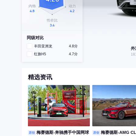
同级对比
丰田亚洲龙
4.8分
外
红旗H5
4.7分
18
精选资讯
梅赛德斯-奔驰携手中国网球
梅赛德斯-AMG CL
原创
原创