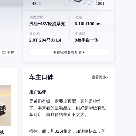
4850
1861
动力类型
油耗
汽油+48V轻混系统
6.10L/100km
发动机
变速箱
2.0T 204马力 L4
9档手自一体
全屏
查看完整参数配置
车主口碑
查看更多
用户热评
兄弟们有钱一定要上顶配，真的是帅炸
了。本来看的是动感型，刚好豪华版有现
车到店，而且价格差距不太大。
操控一般，和325I相比，加速略快点，但
奔驰