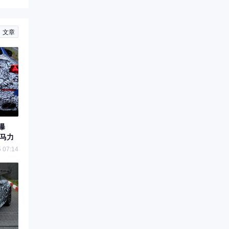
文章
曝
0马力
 07:14