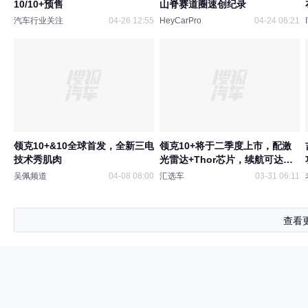
10/10+预售
山脊赛道圈速创纪录
汽车行业关注
04-26 12:55
HeyCarPro
04-24 06:21
领克10+&10全球首发，全新三电
领克10+将于二季度上市，配激
技术秀肌肉
光雷达+Thor芯片，续航可达
816km
吴佩频道
04-08 08:00
汇选车
03-31 06:11
查看