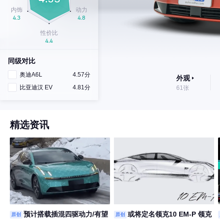
同级对比
奥迪A6L
4.57分
外观
比亚迪汉 EV
4.81分
61张
精选资讯
预计搭载插混四驱动力/有望
或将定名领克10 EM-P 领克
原创
原创