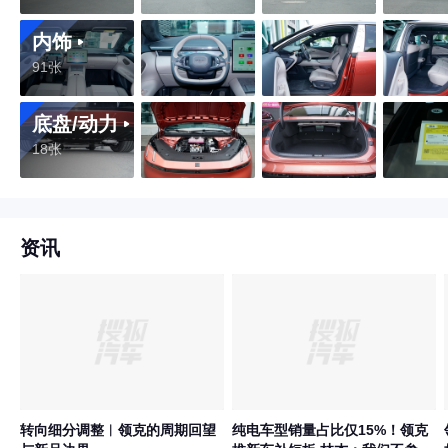
内饰
91张
底盘/动力
18张
资讯
转向细分调整︱领克的周期回望
纯电车型销量占比仅15%！领克