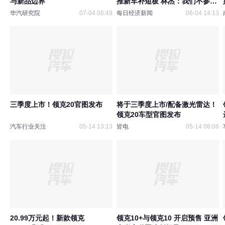
与新品边界
推新车补短板 林杰：我们不参与
无序价格竞争
华汽研究院
07-04 06:49
每日经济新闻
06-04 14:13
三季度上市！领克20官图发布
将于三季度上市/配备激光雷达！
领克20车型官图发布
汽车行业关注
05-14 13:13
皆电
05-14 08:06
20.99万元起！新款领克
领克10+与领克10 开启预售 亚洲