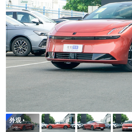
外观
61张