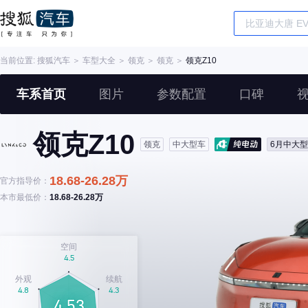
当前位置:
搜狐汽车
＞
车型大全
＞
领克
＞
领克
＞
领克Z10
车系首页
图片
参数配置
口碑
领克Z10
领克
中大型车
6月中大
18.68-26.28万
官方指导价：
本市最低价：
18.68-26.28万