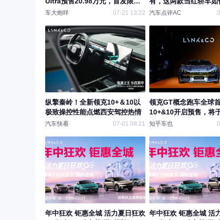
Ultra预售20.98万元，首发限量
有，这两款当红轿车如
999台
车大炮咩
07-21 13:22
汽车点评AC
0
纵擎秦岭！全新领克10+＆10以
领克GT概念跑车全球
极致操控性能点燃西安驾控热情
10+&10开启预售，将
汽车快看
07-01 08:21
知乎车也
0
年中狂欢 钜惠全城 活力夏日狂欢
年中狂欢 钜惠全城 活