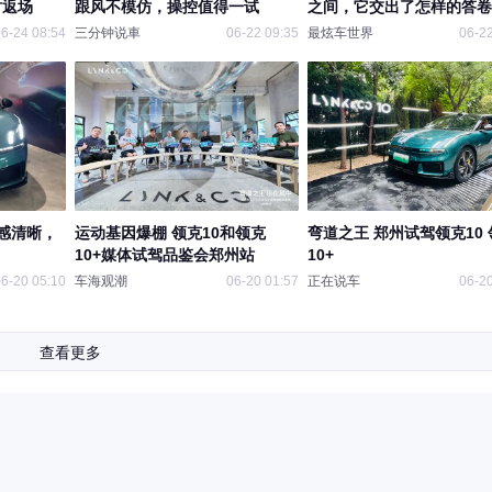
时返场
跟风不模仿，操控值得一试
之间，它交出了怎样的答卷
6-24 08:54
三分钟说車
06-22 09:35
最炫车世界
06-22
感清晰，
运动基因爆棚 领克10和领克
弯道之王 郑州试驾领克10 
10+媒体试驾品鉴会郑州站
10+
6-20 05:10
车海观潮
06-20 01:57
正在说车
06-20
查看更多