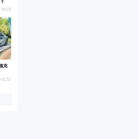
？
 09:22
领克
 01:52