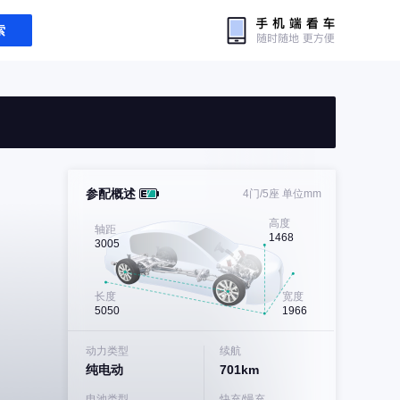
索
参配概述
4门/5座
单位mm
高度
轴距
1468
3005
长度
宽度
5050
1966
动力类型
续航
纯电动
701km
电池类型
快充/慢充