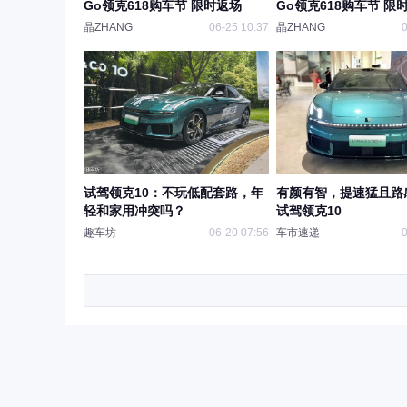
Go领克618购车节 限时返场
Go领克618购车节 限
晶ZHANG
06-25 10:37
晶ZHANG
0
试驾领克10：不玩低配套路，年
有颜有智，提速猛且路
轻和家用冲突吗？
试驾领克10
趣车坊
06-20 07:56
车市速递
0