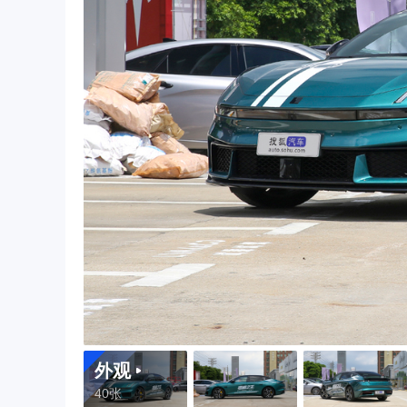
外观
40张