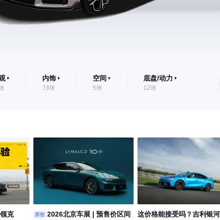
观
内饰
空间
底盘/动力
0张
73张
5张
12张
 领克
2026北京车展 | 预售价区间
这价格能接受吗？吉利银河
原创