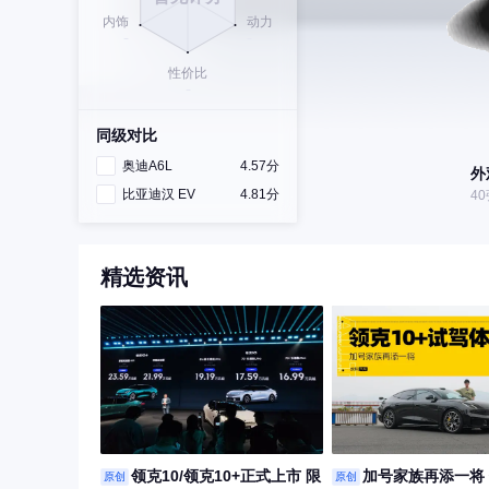
同级对比
奥迪A6L
4.57分
外
比亚迪汉 EV
4.81分
4
精选资讯
领克10/领克10+正式上市 限
加号家族再添一将
原创
原创