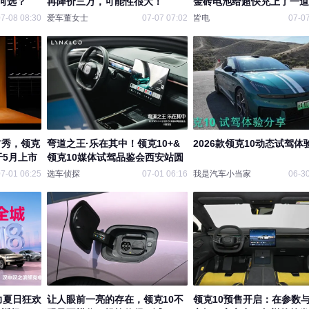
何选？
再降价三万，可能性很大！
金砖电池给超快充上了一道
么“温度保险”？
7-08 08:30
爱车董女士
07-07 07:02
皆电
07-07
首秀，领克
弯道之王·乐在其中！领克10+&
2026款领克10动态试驾体
于5月上市
领克10媒体试驾品鉴会西安站圆
7-01 06:25
选车侦探
07-01 06:16
我是汽车小当家
06-30
力夏日狂欢
让人眼前一亮的存在，领克10不
领克10预售开启：在参数