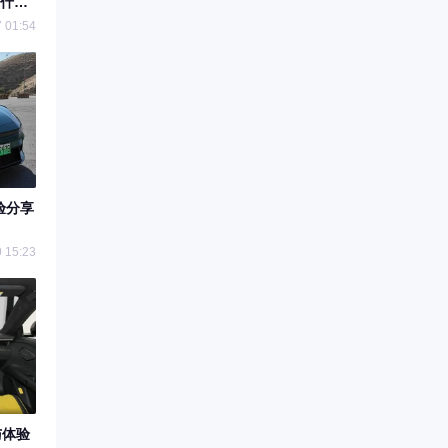
什
 01:54
验分享
 15:23
与体验