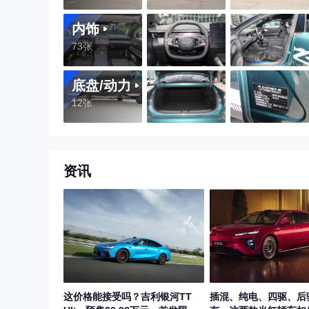
内饰
73张
底盘/动力
12张
资讯
这价格能接受吗？吉利银河TT
插混、纯电、四驱、后