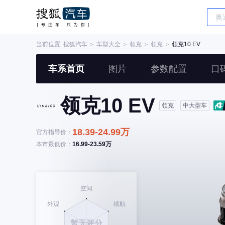
当前位置:
搜狐汽车
＞
车型大全
＞
领克
＞
领克
＞
领克10 EV
车系首页
图片
参数配置
口
领克10 EV
领克
中大型车
18.39-24.99万
官方指导价：
本市最低价：
16.99-23.59万