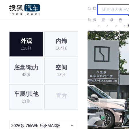
当
搜
车
前
狐
型
极
极
＞
＞
＞
＞
位
汽
大
氪
氪
外观
内饰
置:
车
全
120张
184张
底盘/动力
空间
48张
13张
车展/其他
官方
21张
2026款 75kWh 后驱MAX版