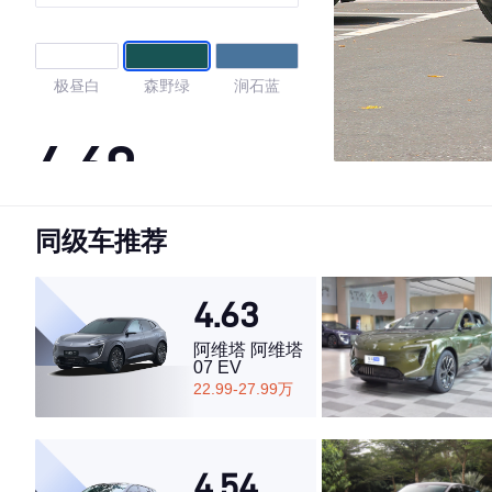
极昼白
森野绿
涧石蓝
4.69
同级车推荐
·外观表现一般，低于57%同级车
·内饰表现较为优秀，优于64%同级车
·空间表现较为优秀，优于71%同级车
4.63
阿维塔 阿维塔
07 EV
22.99-27.99万
4.54