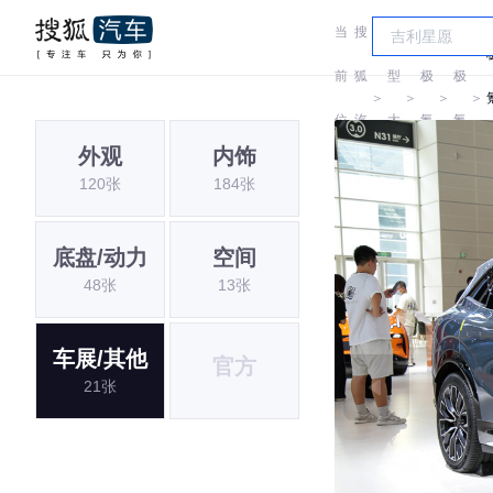
当
搜
车
前
狐
型
极
极
＞
＞
＞
＞
位
汽
大
氪
氪
外观
内饰
置:
车
全
120张
184张
底盘/动力
空间
48张
13张
车展/其他
官方
21张