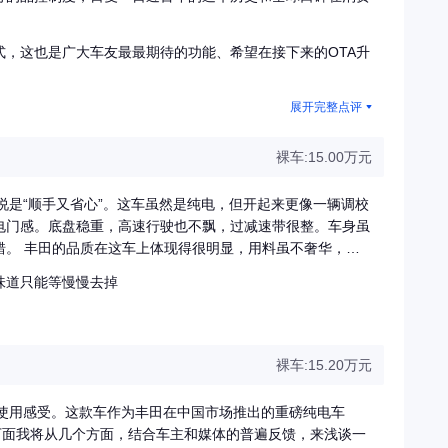
，这也是广大车友最最期待的功能、希望在接下来的OTA升
展开完整点评
裸车:15.00万元
说是“顺手又省心”。这车虽然是纯电，但开起来更像一辆调校
电门感。底盘稳重，高速行驶也不飘，过减速带很整。车身虽
奢华，但
制识别率高，日常操作都很顺手。智能驾驶在城区尤其好用，
味道只能等慢慢去掉
速，堵车也不用频繁踩刹车，确实省心。 续航方面，
都够用。冬天掉电也不严重，热泵空调很实用。整体开下来，
心”的踏实类型。对我来说，铂智3X更像是一台懂得生活节
裸车:15.20万元
的使用感受。这款车作为丰田在中国市场推出的重磅纯电车
。下面我将从几个方面，结合车主和媒体的普遍反馈，来浅谈一