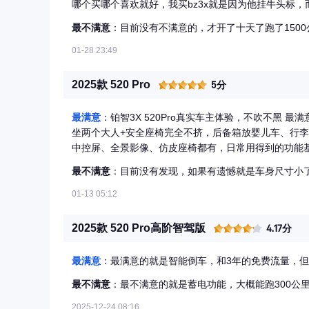
哪个买哪个喜欢就好，我买bz3x就是因为他挂牛头标
他也是对的。别犹豫了，电车真好开，买啥都行嘎嘎好
最不满意
：目前没有不满意的，才开了十天了跑了150
01-28 23:49
2025款 520 Pro
5分
最满意
：铂智3X 520Pro真实车主体验，不吹不黑 
坐两个大人+安全座椅完全不挤，后备箱放婴儿车、行李
中控屏、全景影像、仿皮座椅都有，日常用得到的功能基
开暖风、夏天开空调，基本7折左右，高速跑得多掉电更
最不满意
：目前没有发现，如果有遗憾就是车身尺寸小
很像油车，平顺不突兀，方向盘轻，掉头、停车都省力
度快了过弯侧倾有点明显，我一般都会慢一点。 续航 市区温
01-13 05:12
右。快充还算快，30%-80%半小时够了，日常通勤一
得在线，不大不小，停车方便。灯组挺有辨识度，线条干
2025款 520 Pro高阶智驾版
4.17分
没什么刺鼻味道，这点很加分。原厂是普通喇叭，音质日
元），我没选，对音质没太高要求的话，普通喇叭完全能
最满意
：最满意的就是智能倒车，和3年的免费流量，
视野开阔不压抑；后排腿部空间富余，中间地台纯平，
备都能塞，家用SUV该有的实用性它都有。 智能化 就
最不满意
：最不满意的就是蓄电功能，大概能跑300公里
像，日常够用。自适应巡航、车道保持高速、堵车能减
2025-12-24 08:16