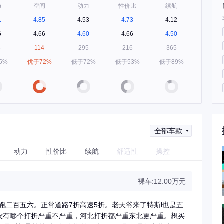
饰
空间
动力
性价比
续航
1
4.85
4.53
4.73
4.12
6
4.66
4.60
4.66
4.50
5
114
295
216
365
5%
优于72%
低于72%
低于53%
低于89%
全部车款
动力
性价比
续航
舒适性
操控
裸车:12.00万元
能跑二百五六。正常道路7折高速5折。老天爷来了特斯l也是五
没有哪个打折严重不严重，河北打折都严重东北更严重。想买