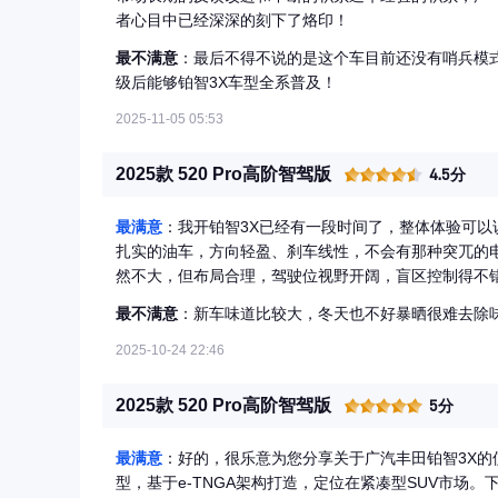
者心目中已经深深的刻下了烙印！
最不满意
：最后不得不说的是这个车目前还没有哨兵模式
级后能够铂智3X车型全系普及！
2025-11-05 05:53
2025款 520 Pro高阶智驾版
4.5分
最满意
：我开铂智3X已经有一段时间了，整体体验可以
扎实的油车，方向轻盈、刹车线性，不会有那种突兀的
然不大，但布局合理，驾驶位视野开阔，盲区控制得不错。 丰田的品质在这车上体现得很明显，用料虽不
装配严实、没有异响，小毛病少。车机反应快，语音控
最不满意
：新车味道比较大，冬天也不好暴晒很难去除
车道保持和自适应巡航都很灵敏，遇到红绿灯或慢车能自动减
我这台综合能跑到400公里左右，市区通勤和周末郊游
2025-10-24 22:46
这车不追求浮夸的科技感，而是那种“开着舒服、用着安
奏、值得长期相处的车。
2025款 520 Pro高阶智驾版
5分
最满意
：好的，很乐意为您分享关于广汽丰田铂智3X
型，基于e-TNGA架构打造，定位在紧凑型SUV市场