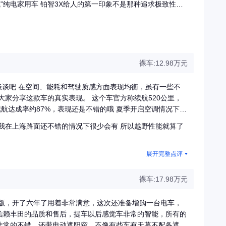
用、好开基因的“三好学生”。它没有明显的短板，各方面表现
平顺
力输出线性、安静，城市里走走停停非常惬意，没有了传统燃
一定的高级感，继承了丰田一贯的舒适取向。 ? 转向轻
裸车:12.98万元
头、停车都非常轻松，对女性驾驶者尤其友好。 2. 空间利
谈谈吧 在空间、能耗和驾驶质感方面表现均衡，虽有一些不
大家分享这款车的真实表现。 这个车官方称续航520公里，
航达成率约87%，表现还是不错的哦 夏季开启空调情况下，
的可靠性背书： 这是铂智3X（以
能耗成本是重要考量因素。以家庭充电桩谷电价格0.3元/度计
三电技术领域深耕多年，其电池安全、电控系统的稳定性和耐
我在上海路面还不错的情况下很少会有 所以越野性能就算了
另外谈谈 高速路段续航表现中规中矩。时速120公里巡航时，
的话也没什么大问题吧 规划好充电站就行了充电效率方面，快充从
用户的续航焦虑。 ? 电池温控管理： 采用了
-7小时充满。充电速度不算行业最快，但起步轻快利落，城市里超
展开完整点评
安全，延长电池寿命。
速仅需3.7秒，红绿灯起步总能快人一步。 底盘还是比较偏舒
动。转向手感轻盈但保留路感，高速巡航也比较沉稳。这种调
裸车:17.98万元
过，这款车并非为激烈驾驶而设计。当时速超过100公里后，
还是有点感觉的 动能回收系统调校得当，没有某些电车强烈
华版，开了六年了用着非常满意，这次还准备增购一台电车，
油车 这个车虽然定位为紧凑型SUV，但空间利用率可圈可
信赖丰田的品质和售后，提车以后感觉车非常的智能，所有的
部仍有两拳多的富余，头部空间也很大可以的 后排地台纯平设
非常的不错，还带电动遮阳帘，不像有些车有天幕不配备遮阳