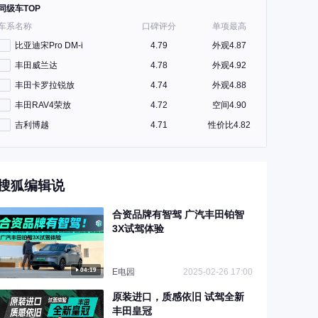
同级车TOP
车系名称
口碑评分
单项最高
比亚迪宋Pro DM-i
4.79
外观4.87
丰田威兰达
4.78
外观4.92
丰田卡罗拉锐放
4.74
外观4.88
丰田RAV4荣放
4.72
空间4.90
吉利博越
4.71
性价比4.82
搜狐编辑说
合资品牌有智驾 广汽丰田铂智
3X试驾体验
04:19
E电园
2025-02-26 17:00
原装进口，质感依旧 试驾全新
丰田皇冠