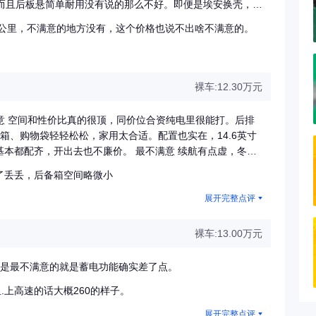
，而且后板悬简单耐用没有说的那么不好。即便是埃安换壳，买
开
0公里，不满意的地方没有，这个价格也说不出啥不满意的。
裸车:12.30万元
最满意 空间和性价比真的很顶，同价位合资纯电里很能打。后排
箱、购物袋轻轻松松，家用太合适。配置也实在，14.6英寸
本都配齐，开出去也不廉价。 最不满意 续航有点虚，冬天
快，经常要算着里程开，心里没那么踏实。 驾驶感受 开起来
了丢丢，后备箱空间略微小
。堵车时跟车很线性，不会一顿一顿，长时间开不累；就是速
柔开大概350-380km，高速+空调直接掉到320km左
展开完整点评
周一充勉强够用，跑长途必须提前规划充电桩。 外观 颜值我觉
净利落，颜色选择多，属于耐看型。 内饰 整体简约实用，
裸车:13.00万元
常够用，通勤听歌没问题；雅马哈音响是选装（约3000
满足。设计偏简单，少点高级感，但胜在好用。 空间 前排
但是最不满意的就是蓄电功能确实差了点。
坐三个人不挤。后备箱家用完全够，婴儿车、行李箱、露营装
是正常L2级辅助驾驶，没有激光雷达，1个毫米波雷达+全景影
.上高速的话大概260的样子。
轻点累；语音控制挺灵敏，开空调、导航不用动手，车机简单
展开完整点评