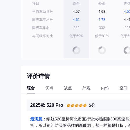
项目
综合
外观
内
当前车系评分
4.57
4.68
4.5
同级车平均分
4.61
4.78
4.4
同级车排名
282
332
22
与同级车对比
低于69%
低于81%
低于5
评价详情
综合
优点
缺点
外观
内饰
空间
2025款 520 Pro
5分
最满意
：续航520坐标河北市区行驶大概能跑300高速
折，所以别纠结买啥品牌的新能源，都一样都是打折，