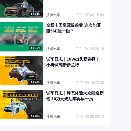
05:15
搜狐汽车
2024-07-03 15:09
全新丰田皇冠提前看 这次能否
跟56E碰一碰？
01:09
搜狐汽车
2024-04-24 20:19
试车日志｜10W出头新选择！
小冉试驾新伊兰特
05:46
搜狐汽车
2023-09-19 23:30
试车日志｜静态体验大众朗逸新
锐 10万元燃油车再添一员
04:41
搜狐汽车
2023-06-05 22:13