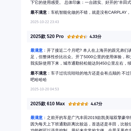
下它的使用感受。 总体印象：一台踏实、好开的“丰田式”纯电家用车 铂智3X给人的第一印象不是那种追求极致性能
或花哨科技的“新势力”，而是一位继承了丰田可靠、实
最不满意
：车机智能化做的不错，就是没有CARPLAY，
均衡，非常适合作为家庭的第一台或增购的纯电代步车。 --- 一、 优点与亮点 1. 驾驶质感出色，好开易上手 ? 
与静谧： 电车的天然优势在铂智3X上体现得很好。动
2025-10-22 23:43
油车的顿挫感和发动机噪音。 ? 底盘调校有质感： 基于e-TNGA架构，底盘整体感强，滤震表现不错。对于路面细碎
颠簸的处理比较到位，经过较大沟坎时也能保持车身稳定，有
2025款 520 Pro
4.33分
盈精准： 方向盘手感轻盈，指向清晰，在城市中穿梭、掉
用率高，实用性强 ? “得房率”高： 纯电平台带来了“四轮四角”的设计，使得轴距尽可能拉长，车内空间，尤其是后排
最满意
：开了接近二个月吧? 本人在上海开的跟兄弟们
腿部空间，表现相当出色，超越了同级别很多燃油车。 ? 后排地台纯平： 中间没有凸起，大大提升了后排中间乘客
足，但整体性价比出众。开了5000公里的使用体验，和
的舒适度，满座时也不会觉得局促。 ? 储物空间丰富： 车内设计了大量实用的储物格，前排中央通道下方还有一个
我实际使用下来，城市通勤轻松能达到450公里左右，续
巨大的镂空储物空间，方便放置手提包等物品。 3. 三电系统可靠，能耗经济 ? 丰田
百公里电耗保持在13-14kWh之间。对工薪家庭来说，
及其姊妹车型bZ4X）的核心卖点之一。丰田在混动和
最不满意
：车子过坑坑哇哇的地方还是会有点颠的 不过
算，每公里电费7分钱，相比油车每公里5-6毛的费用 
久性给了用户很强的信心。 ? 能耗表现扎实： 根据多数车主反馈，其表显续航里程比较“实在”，不会出现某些品牌那
吧哈哈哈
续航约为330-350公里（打6-6.5折）我感觉真跑
种“虚标”严重的现象。在实际城市通勤中，电耗控制得不错，能有效减轻
30%至80%大约需要25-30分钟，家用慢充则需要6
2025-10-20 04:53
高效的电池温控系统，能在极端天气下保证电池性能和
车变道都灵活自如。电机响应迅速，0-50公里/小时加
适，滤震表现出色，过沟坎过滤得很干净，没有多余晃
2025款 610 Max
4.67分
校风格非常适合家庭用车场景 我们家人都觉得不错 不
加速会略显乏力，过弯时侧倾也较为明显 过颠簸的时候
最满意
：之前开的车是广汽丰田2019款凯美瑞双擎豪
的拖拽感，乘客不易产生眩晕感，驾驶体验接近高品质燃
因为每天上下班通勤距离比较远，首选还是丰田，比较
点。后排腿部空间宽敞，本人身高1米78的坐进去，腿
功能都可以语音控制，用起来非常的方便，全景天幕也