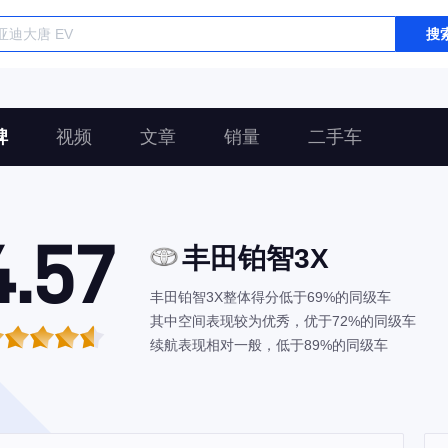
搜
碑
视频
文章
销量
二手车
4.57
丰田铂智3X
丰田铂智3X整体得分低于69%的同级车
其中空间表现较为优秀，优于72%的同级车
续航表现相对一般，低于89%的同级车