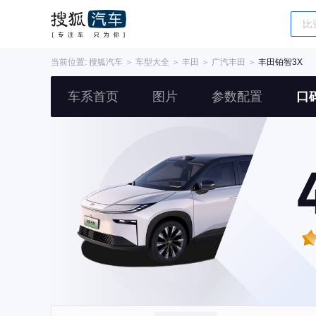
当前位置:
搜狐汽车
＞
车型大全
＞
丰田
＞
广汽丰田
＞
丰田铂智3X
车系首页
图片
参数配置
口