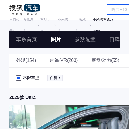
当前位
搜狐汽
车型大
小米汽
小米汽
小米汽车SU7
＞
＞
＞
＞
置:
车
全
车
车
Ultra
车系首页
图片
参数配置
口碑
外观(154)
内饰·VR(203)
底盘/动力(55)
不限车型
在售
2025款 Ultra