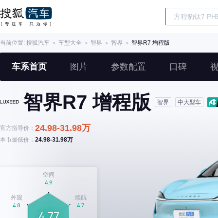
当前位置:
搜狐汽车
＞
车型大全
＞
智界
＞
智界
＞
智界R7 增程版
车系首页
图片
参数配置
口碑
智界R7 增程版
智界
中大型车
24.98-31.98万
官方指导价：
本市最低价：
24.98-31.98万