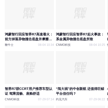
鸿蒙智行回应智界R7高速着火：
鸿蒙智行回应智界R7起火事故：
前方掉落异物撞击底盘并摩擦造
系金属异物撞击底盘所致
成
鞭牛士
08-04 10:34
CNMO科技
08-04 10:25
智界R7获CCRT用户推荐车型认
“闯大祸”的中创新航 还值得巨鲸
证 驾乘流畅、座舱舒适
平台信任吗？
CNMO科技
07-29 07:14
灼见汽车
07-29 06:22