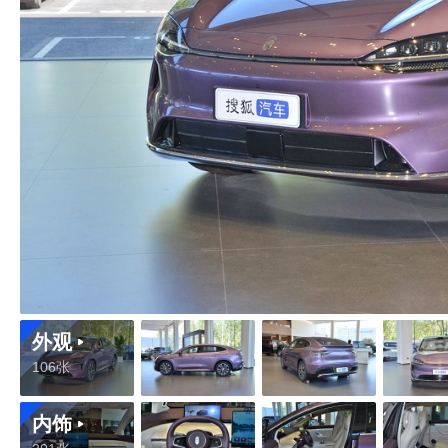
外观
106张
内饰