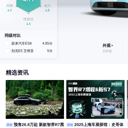
同级对比
蔚来汽车ES8
4.85分
外观
别克E5 艾维亚
5分
106张
精选资讯
预售26.8万起 新款智界R7黑
2025上海车展探馆：史哥体
原创
原创