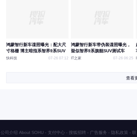
鸿蒙智行新车谍照曝光：配大尺
鸿蒙智行新车带伪装谍照曝光，
寸格栅 博主暗指系智界9系SUV
疑似智界9系旗舰SUV测试车
快科技
07-26 07:12
IT之家
07-26 06:25
查看
公司介绍 About SOHU
-
支付中心
-
搜狐招聘
-
广告服务
-
隐私政策
-
联