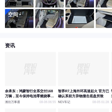
201张
空间
15张
资讯
余承东：鸿蒙智行全系交付168
智界R7上海外环高速起火 官方已
万辆，至今保持电池零燃烧事故
确认系前方异物撞击底盘所致
记录
潍坊万事通
08-06 06:55
NEV车记
08-05 01:28