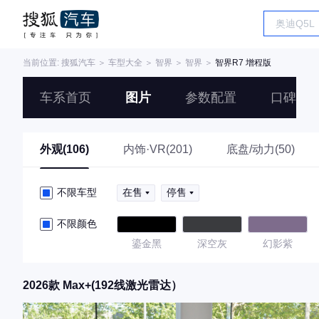
当前位置:
搜狐汽车
＞
车型大全
＞
智界
＞
智界
＞
智界R7 增程版
车系首页
图片
参数配置
口碑
外观(106)
内饰·VR(201)
底盘/动力(50)
不限车型
在售
停售
不限颜色
鎏金黑
深空灰
幻影紫
2026款 Max+(192线激光雷达）