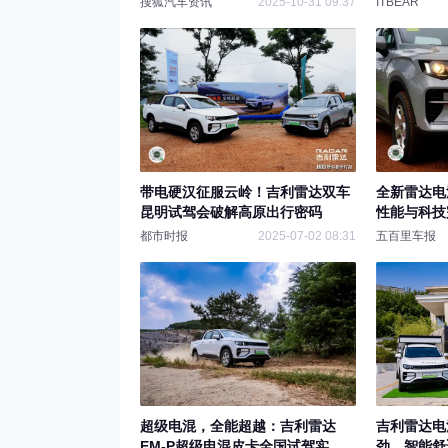
搜狐汽车资讯
2025-10-31 09:37
ITBEAR
带电硬汉征服云岭！吉利雷达双车
全新雷达电
昆明试驾会破解高原出行密码
性能与科技
都市时报
2025-07-02 08:31
五百里车报
超级电混，全能超越：吉利雷达
吉利雷达电
EM-P超级电混皮卡全国试驾实力
劲，智能舒