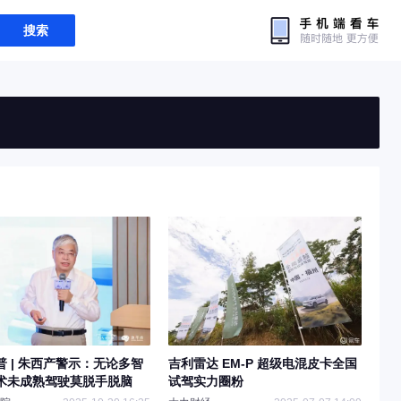
搜索
普 | 朱西产警示：无论多智
吉利雷达 EM-P 超级电混皮卡全国
术未成熟驾驶莫脱手脱脑
试驾实力圈粉