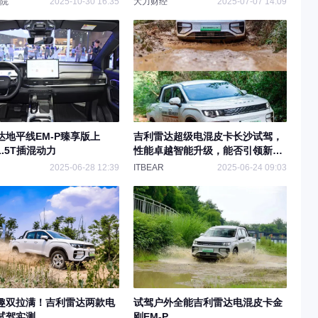
院
2025-10-30 16:35
大力财经
2025-07-07 14:09
达地平线EM-P臻享版上
吉利雷达超级电混皮卡长沙试驾，
.5T插混动力
性能卓越智能升级，能否引领新风
尚？
2025-06-28 12:39
ITBEAR
2025-06-24 09:03
趣双拉满！吉利雷达两款电
试驾户外全能吉利雷达电混皮卡金
试驾实测
刚EM-P