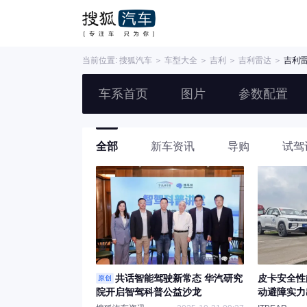
当前位置:
搜狐汽车
＞
车型大全
＞
吉利
＞
吉利雷达
＞
吉利雷
车系首页
图片
参数配置
全部
新车资讯
导购
试驾
共话智能驾驶新常态 华汽研究
皮卡安全性
原创
院开启智驾科普公益沙龙
动避障实力