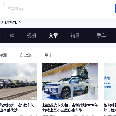
达地平线EM-P
口碑
视频
文章
销量
二手车
评测
自驾游
用车
能大比拼：这5款车制
新能源皮卡亮相，吉利计划2026年
智驾科
出众成优选
前推出至少三款衍生车型
能，技