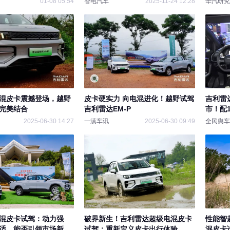
01-08 05:54
智电汽车
2025-11-24 12:28
华汽研究
混皮卡震撼登场，越野
皮卡硬实力 向电混进化！越野试驾
吉利雷
完美结合
吉利雷达EM-P
市！配1
2025-06-30 14:27
一滇车讯
2025-06-30 09:49
全民舆车
混皮卡试驾：动力强
破界新生！吉利雷达超级电混皮卡
性能智
适，能否引领市场新风
试驾：重新定义皮卡出行体验
混皮卡