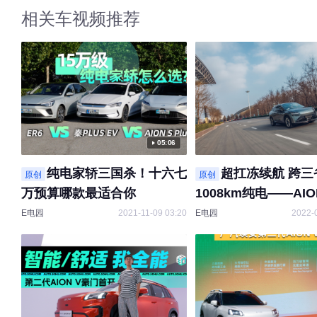
相关车视频推荐
05:06
纯电家轿三国杀！十六七
超扛冻续航 跨三
原创
原创
万预算哪款最适合你
1008km纯电——AIO
Plus千里泰山观日出
E电园
2021-11-09 03:20
E电园
2022-