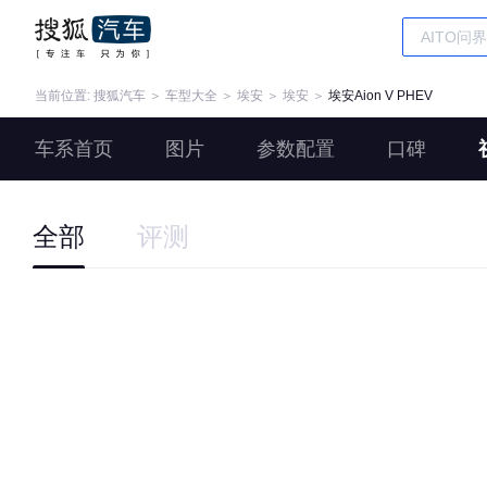
当前位置:
搜狐汽车
＞
车型大全
＞
埃安
＞
埃安
＞
埃安Aion V PHEV
车系首页
图片
参数配置
口碑
全部
评测