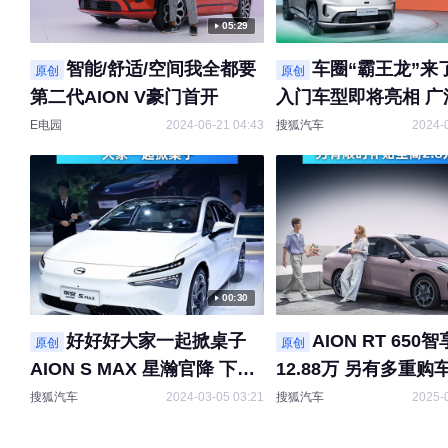
05:29
智能/舒适/空间我全都要
车圈“霸王龙”来
原创
原创
第二代AION V豪门首开
入门车型即将亮相 广
第二代AION V首发
E电园
2024-06-21 04:43
搜狐汽车
2024-
00:30
好好好大家一起掀桌子
AION RT 650
原创
原创
AION S MAX 星瀚官降 下调
12.88万 另有多重购
23000元
搜狐汽车
2024-03-05 03:21
搜狐汽车
2025-