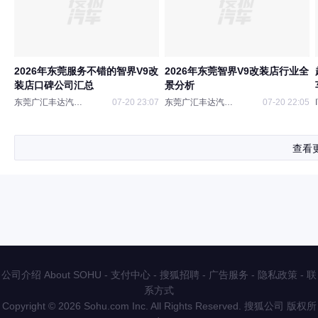
2026年东莞服务不错的智界V9改
2026年东莞智界V9改装店行业全
装店口碑公司汇总
景分析
东莞广汇丰达汽车装饰
07-20 23:07
东莞广汇丰达汽车装饰
07-20 22:05
查看
公司介绍 About SOHU
-
支付中心
-
搜狐招聘
-
广告服务
-
隐私政策
-
联
系方式
Copyright
©
2026 Sohu.com Inc. All Rights Reserved. 搜狐公司
版权所