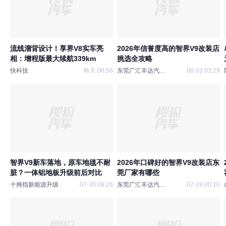
流线溜背设计！享界V8实车亮
2026年信誉度高的智界V9改装店
相：增程版最大续航339km
挑选全攻略
快科技
昨天 06:56
东莞广汇丰达汽车装饰
08-02 03:29
智界V9新车落地，原车地毯不耐
2026年口碑好的智界V9改装店东
脏？一体铝地板升级前后对比
莞厂家有哪些
十拇指新能源升级
07-30 08:26
东莞广汇丰达汽车装饰
07-28 00:10