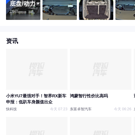
底盘/动力
16张
资讯
小米YU7最强对手！智界RX新车
鸿蒙智行性价比高吗
申报：低趴车身颜值出众
快科技
今天 07:23
东富卓智汽车
今天 06:26