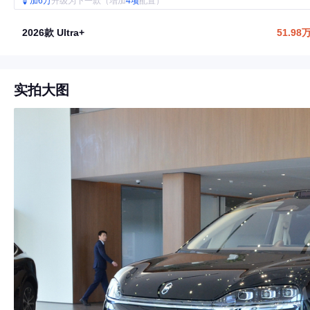
加6万
升级为下一款（增加
4项
配置）
2026款 Ultra+
51.98
实拍大图