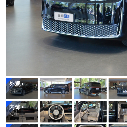
外观
39张
内饰
76张