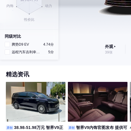
同级对比
腾势D9 EV
4.74分
外观
远程汽车吉利幸福号
5分
39张
精选资讯
38.98-51.98万元 智界V9正
智界V9内饰官图发布 提供可
原创
原创