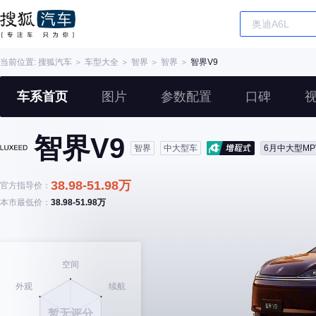
当前位置:
搜狐汽车
＞
车型大全
＞
智界
＞
智界
＞
智界V9
车系首页
图片
参数配置
口碑
智界V9
智界
中大型车
6月中大型M
38.98-51.98万
官方指导价：
本市最低价：
38.98-51.98万