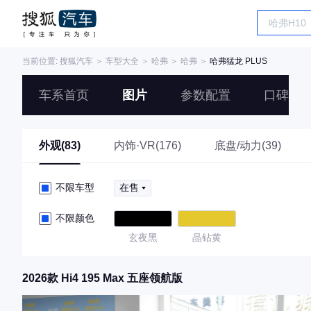
当前位置:
搜狐汽车
＞
车型大全
＞
哈弗
＞
哈弗
＞
哈弗猛龙 PLUS
车系首页
图片
参数配置
口碑
外观(83)
内饰·VR(176)
底盘/动力(39)
不限车型
在售
不限颜色
玄夜黑
晶钻黄
2026款 Hi4 195 Max 五座领航版