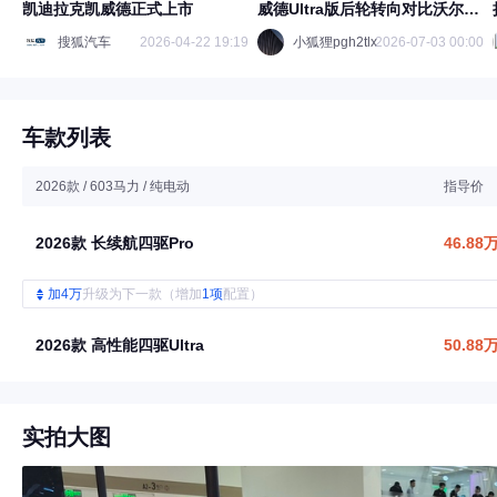
凯迪拉克凯威德正式上市
威德Ultra版后轮转向对比沃尔
沃、蔚来、问界
搜狐汽车
2026-04-22 19:19
小狐狸pgh2tlx
2026-07-03 00:00
车款列表
2026款 / 603马力 / 纯电动
指导价
2026款 长续航四驱Pro
46.88
加4万
升级为下一款（增加
1项
配置）
2026款 高性能四驱Ultra
50.88
实拍大图