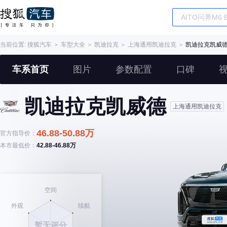
当前位置:
搜狐汽车
＞
车型大全
＞
凯迪拉克
＞
上海通用凯迪拉克
＞
凯迪拉克凯威
车系首页
图片
参数配置
口碑
凯迪拉克凯威德
上海通用凯迪拉克
46.88-50.88万
官方指导价：
本市最低价：
42.88-46.88万