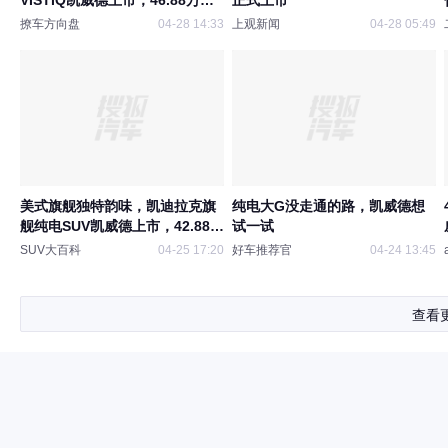
VISTIQ凯威德上市，46.88万元
正式上市
起
撩车方向盘
04-28 14:33
上观新闻
04-28 05:49
美式旗舰独特韵味，凯迪拉克旗
纯电大G没走通的路，凯威德想
舰纯电SUV凯威德上市，42.88万
试一试
起
SUV大百科
04-25 17:20
好车推荐官
04-24 13:45
查看