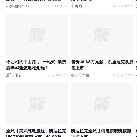
沃、蔚来、问界
小狐狸pgh2tlx
07-02 16:00
车质网
06-25 09:15
今明相约中山路，“一站式”消费
售价46.88万元起，凯迪拉克凯威
嘉年华邀您逛吃潮玩！
德上市
厦门日报
05-16 02:03
帮宁工作室
05-06 15:52
全尺寸美式纯电旗舰，凯迪拉克
凯迪拉克全尺寸纯电旗舰凯威德