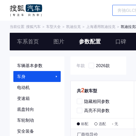
当前位置:
搜狐汽车
＞
车型大全
＞
凯迪拉克
＞
上海通用凯迪拉克
＞
凯迪拉克
车系首页
图片
参数配置
口碑
车辆基本参数
年款
2026款
车身
电动机
2
共
款车型
变速箱
隐藏相同参数
底盘转向
高亮不同参数
车轮制动
标配
选配
-
无
安全装备
厂商指导价