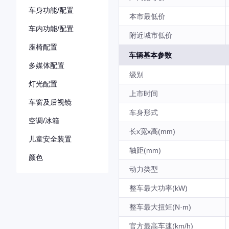
车身功能/配置
本市最低价
车内功能/配置
附近城市低价
座椅配置
车辆基本参数
多媒体配置
级别
灯光配置
上市时间
车窗及后视镜
车身形式
空调/冰箱
长x宽x高(mm)
儿童安全装置
轴距(mm)
颜色
动力类型
整车最大功率(kW)
整车最大扭矩(N·m)
官方最高车速(km/h)