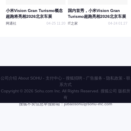
小米Vision Gran Turismo概念
国内首秀，小米Vision Gran
超跑将亮相2026北京车展
Turismo超跑亮相2026北京车展
网通社
04-25 11:20
IT之家
04-24 01:27
公司介绍 About SOHU
-
支付中心
-
搜狐招聘
-
广告服务
-
隐私政策
-
联
系方式
Copyright
©
2026 Sohu.com Inc. All Rights Reserved. 搜狐公司
版权所
有
搜狐不良信息举报邮箱：
jubaosohu@sohu-inc.com