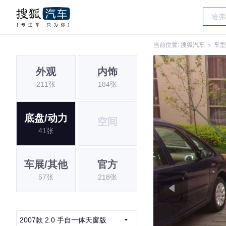
当前位置:
搜狐汽车
＞
车型
外观
内饰
211张
184张
底盘/动力
空间
41张
车展/其他
官方
57张
218张
2007款 2.0 手自一体天窗版