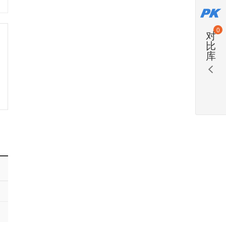
0
对
比
库