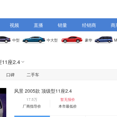
视频
直播
销量
经销商
商
中型
中大型
豪华
M
11座2.4
口碑
二手车
风景 2005款 顶级型11座2.4
17.5万
暂无报价
厂商指导价
本市最低价