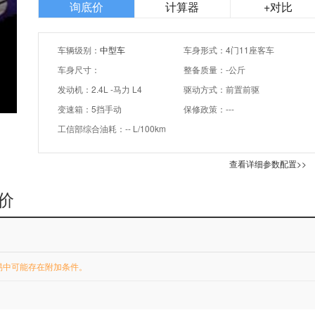
询底价
计算器
+对比
车辆级别：
中型车
车身形式：4门11座客车
车身尺寸：
整备质量：-公斤
发动机：2.4L -马力 L4
驱动方式：前置前驱
变速箱：5挡手动
保修政策：---
工信部综合油耗：-- L/100km
查看详细参数配置>>
报价
易中可能存在附加条件。