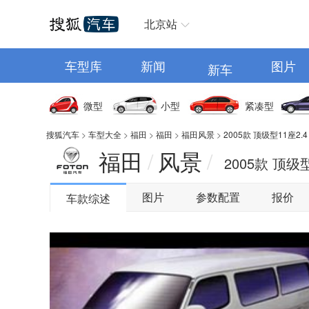
汽车首页
北京站
车型库
新闻
图片
新车
微型
小型
紧凑型
搜狐汽车
>
车型大全
>
福田
>
福田
>
福田风景
>
2005款 顶级型11座2.4
福田
风景
/
/
2005款 顶级型
图片
参数配置
报价
车款综述