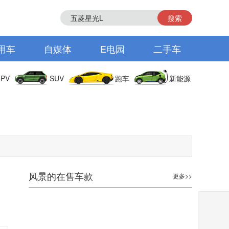
搜索
用车
自媒体
E电园
二手车
PV
SUV
跑车
新能源
风景的在售车款
更多>>