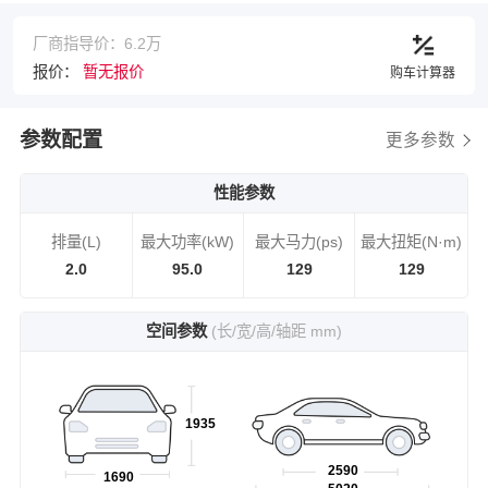
厂商指导价：6.2万
报价：
暂无报价
购车计算器
参数配置
更多参数
性能参数
排量(L)
最大功率(kW)
最大马力(ps)
最大扭矩(N·m)
2.0
95.0
129
129
空间参数
(长/宽/高/轴距 mm)
1935
2590
1690