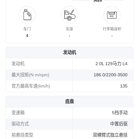
5020
车门
车座
行李箱容积
4
-
-
发动机
发动机
2.0L 129马力 L4
最大扭矩(N·m/rpm)
186.0/2200-3500
官方最高车速(km/h)
135
底盘
变速箱
5挡手动
驱动方式
中置后驱
前悬挂类型
双横臂式独立悬挂