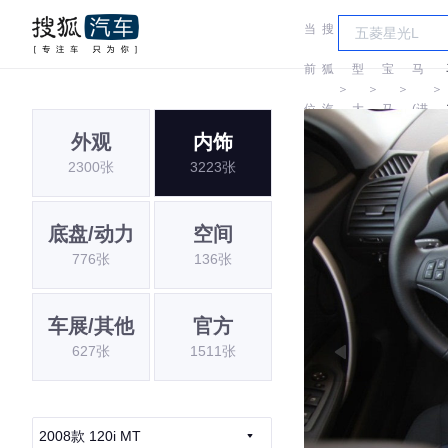
当
搜
车
宝
前
狐
型
宝
马
＞
＞
＞
＞
位
汽
大
马
(进
外观
内饰
置:
车
全
口)
2300张
3223张
底盘/动力
空间
776张
136张
车展/其他
官方
627张
1511张
2008款 120i MT